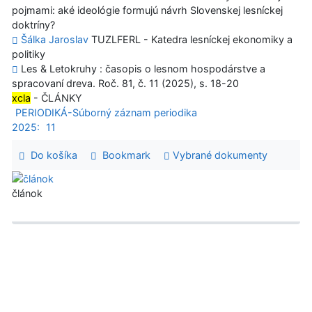
pojmami: aké ideológie formujú návrh Slovenskej lesníckej
doktríny?
Šálka Jaroslav
TUZLFERL - Katedra lesníckej ekonomiky a
politiky
Les & Letokruhy : časopis o lesnom hospodárstve a
spracovaní dreva. Roč. 81, č. 11 (2025), s. 18-20
xcla
- ČLÁNKY
PERIODIKÁ-Súborný záznam periodika
2025:
11
Do košíka
Bookmark
Vybrané dokumenty
článok