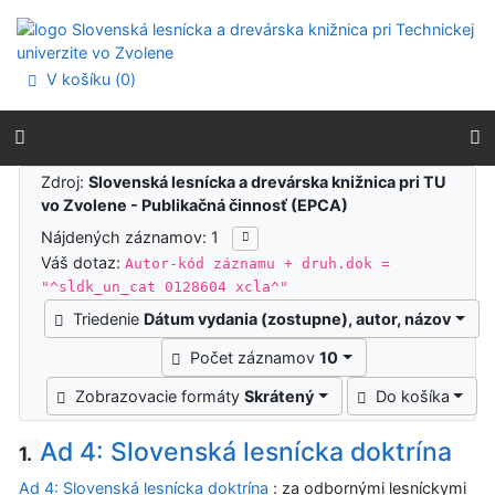
Prejsť na obsah
Prejsť na menu
Prehlásenie o webovej prístupnosti
V košíku (
0
)
Výsledky vyhľadávania
Zdroj:
Slovenská lesnícka a drevárska knižnica pri TU
vo Zvolene - Publikačná činnosť (EPCA)
Nájdených záznamov: 1
Váš dotaz:
Autor-kód záznamu + druh.dok =
"^sldk_un_cat 0128604 xcla^"
Triedenie
Dátum vydania (zostupne), autor, názov
Počet záznamov
10
Zobrazovacie formáty
Skrátený
Do košíka
Ad 4: Slovenská lesnícka doktrína
1.
Ad 4: Slovenská lesnícka doktrína
: za odbornými lesníckymi