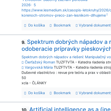
2026:
5
https://www.lesmedium.sk/casopis-letokruhy/2026/
korenoch-stromov-preco-zan-lesnikom-dlhujeme
Do košíka
Bookmark
Vybrané dokument
Spektrum dobrých nápadov a r
9.
odoberacie prípravky pieskových
Spektrum dobrých nápadov a riešení: Manipulačný voz
Čierťažský Roman
TUZFTVTA - Katedra riadenia str
Vargovská Mária
TUZFTVTA - Katedra riadenia stroj
Duševné vlastníctvo : revue pre teóriu a prax v oblast
50
xcla - ČLÁNKY
Do košíka
Bookmark
Vybrané dokument
Artificial intelligence as a (
10.