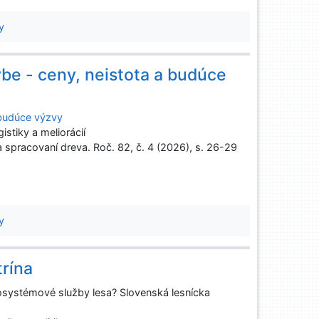
y
be - ceny, neistota a budúce
 budúce výzvy
stiky a meliorácií
spracovaní dreva. Roč. 82, č. 4 (2026), s. 26-29
y
trína
kosystémové služby lesa? Slovenská lesnícka