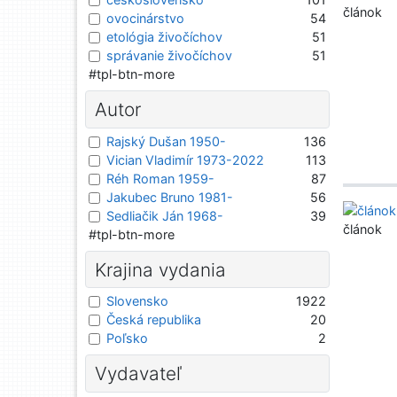
článok
ovocinárstvo
54
etológia živočíchov
51
správanie živočíchov
51
#tpl-btn-more
Autor
Rajský Dušan 1950-
136
Vician Vladimír 1973-2022
113
Réh Roman 1959-
87
Jakubec Bruno 1981-
56
Sedliačik Ján 1968-
39
článok
#tpl-btn-more
Krajina vydania
Slovensko
1922
Česká republika
20
Poľsko
2
Vydavateľ