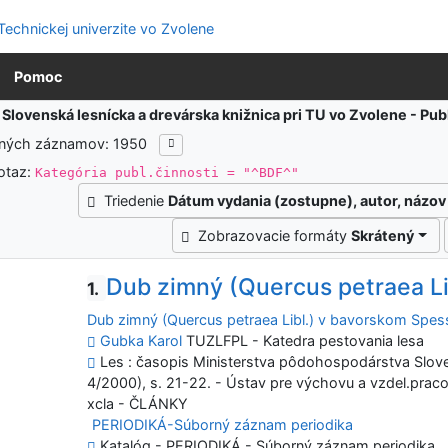
Pomoc
:
Slovenská lesnícka a drevárska knižnica pri TU vo Zvolene - Pu
ených záznamov: 1950
otaz:
Kategória publ.činnosti = "^BDF^"
Triedenie
Dátum vydania (zostupne), autor, názov
Zobrazovacie formáty
Skrátený
Dub zimný (Quercus petraea Li
1.
Dub zimný (Quercus petraea Libl.) v bavorskom Spes
Gubka Karol
TUZLFPL - Katedra pestovania lesa
Les : časopis Ministerstva pôdohospodárstva Sloven
4/2000), s. 21-22. - Ústav pre výchovu a vzdel.prac
xcla - ČLÁNKY
PERIODIKÁ-Súborný záznam periodika
Katalóg - PERIODIKÁ - Súborný záznam periodika