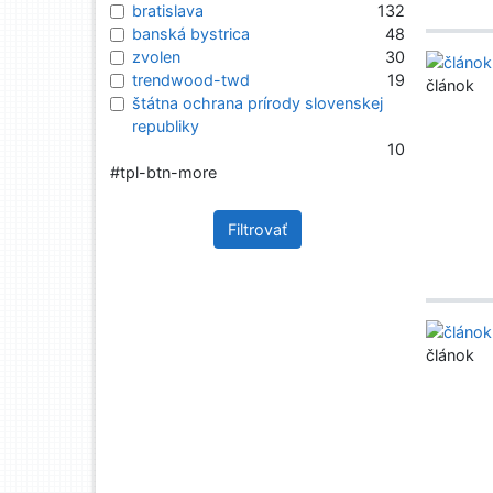
bratislava
132
banská bystrica
48
zvolen
30
trendwood-twd
19
článok
štátna ochrana prírody slovenskej
republiky
10
#tpl-btn-more
Filtrovať
článok