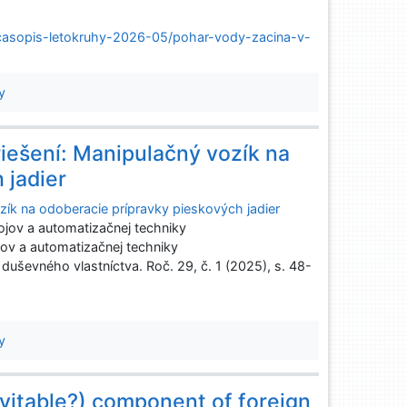
casopis-letokruhy-2026-05/pohar-vody-zacina-v-
y
iešení: Manipulačný vozík na
 jadier
ík na odoberacie prípravky pieskových jadier
ojov a automatizačnej techniky
ov a automatizačnej techniky
i duševného vlastníctva. Roč. 29, č. 1 (2025), s. 48-
y
inevitable?) component of foreign