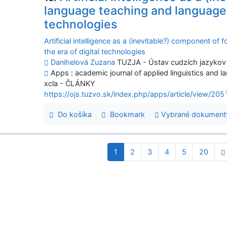
language teaching and language p
technologies
Artificial intelligence as a (inevitable?) component of
the era of digital technologies
Danihelová Zuzana
TUZJA - Ústav cudzích jazykov
Apps : academic journal of applied linguistics and la
xcla - ČLÁNKY
https://ojs.tuzvo.sk/index.php/apps/article/view/205
Do košíka
Bookmark
Vybrané dokument
1
2
3
4
5
20