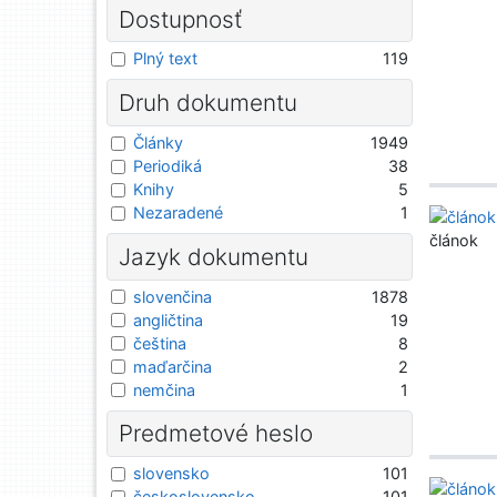
Dostupnosť
Plný text
119
Druh dokumentu
Články
1949
Periodiká
38
Knihy
5
Nezaradené
1
článok
Jazyk dokumentu
slovenčina
1878
angličtina
19
čeština
8
maďarčina
2
nemčina
1
Predmetové heslo
slovensko
101
československo
101