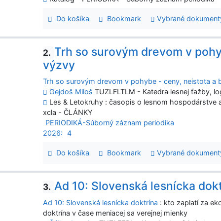
Do košíka
Bookmark
Vybrané dokument
Trh so surovým drevom v pohy
2.
výzvy
Trh so surovým drevom v pohybe - ceny, neistota a
Gejdoš Miloš
TUZLFLTLM - Katedra lesnej ťažby, logi
Les & Letokruhy : časopis o lesnom hospodárstve a 
xcla - ČLÁNKY
PERIODIKÁ-Súborný záznam periodika
2026:
4
Do košíka
Bookmark
Vybrané dokument
Ad 10: Slovenská lesnícka dok
3.
Ad 10: Slovenská lesnícka doktrína
: kto zaplatí za e
doktrína v čase meniacej sa verejnej mienky