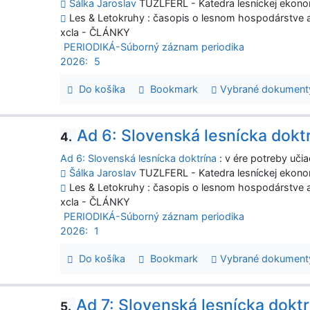
Šálka Jaroslav
TUZLFERL - Katedra lesníckej ekonom
Les & Letokruhy : časopis o lesnom hospodárstve a 
xcla - ČLÁNKY
PERIODIKÁ-Súborný záznam periodika
2026:
5
Do košíka
Bookmark
Vybrané dokument
Ad 6: Slovenská lesnícka dokt
4.
Ad 6: Slovenská lesnícka doktrína
: v ére potreby učia
Šálka Jaroslav
TUZLFERL - Katedra lesníckej ekonom
Les & Letokruhy : časopis o lesnom hospodárstve a 
xcla - ČLÁNKY
PERIODIKÁ-Súborný záznam periodika
2026:
1
Do košíka
Bookmark
Vybrané dokument
Ad 7: Slovenská lesnícka doktr
5.