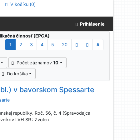
V košíku (
0
)
Prihlásenie
blikačná činnosť (EPCA)
1
2
3
4
5
20
#
Počet záznamov
10
Do košíka
bl.) v bavorskom Spessarte
sarte
skej republiky. Roč. 56, č. 4 (Spravodajca
ovníkov LVH SR : Zvolen