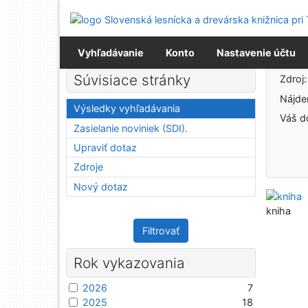
Prejsť na obsah
Prejsť na menu
Prehlásenie o webovej prístupnosti
Vyhľadávanie
Konto
Nastavenie účtu
Výsledky vyhľadávania
Súvisiace stránky
Zdroj
Nájd
Výsledky vyhľadávania
Váš d
Zasielanie noviniek (SDI).
Upraviť dotaz
Zdroje
Nový dotaz
kniha
Filtrovať
Rok vykazovania
2026
7
2025
18