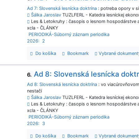
Ad 7: Slovenská lesnícka doktrína
: potreba opory v si
Šálka Jaroslav
TUZLFERL - Katedra lesníckej ekonom
Les & Letokruhy : časopis o lesnom hospodárstve a 
xcla - ČLÁNKY
PERIODIKÁ-Súborný záznam periodika
2026:
2
Do košíka
Bookmark
Vybrané dokument
Ad 8: Slovenská lesnícka dokt
6.
Ad 8: Slovenská lesnícka doktrína
: vo viacúrovňovom 
nestačí
Šálka Jaroslav
TUZLFERL - Katedra lesníckej ekonom
Les & Letokruhy : časopis o lesnom hospodárstve a 
xcla - ČLÁNKY
PERIODIKÁ-Súborný záznam periodika
2026:
3
Do košíka
Bookmark
Vybrané dokument