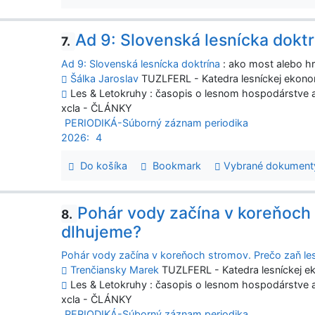
Ad 9: Slovenská lesnícka doktr
7.
Ad 9: Slovenská lesnícka doktrína
: ako most alebo hr
Šálka Jaroslav
TUZLFERL - Katedra lesníckej ekonom
Les & Letokruhy : časopis o lesnom hospodárstve a 
xcla - ČLÁNKY
PERIODIKÁ-Súborný záznam periodika
2026:
4
Do košíka
Bookmark
Vybrané dokument
Pohár vody začína v koreňoch
8.
dlhujeme?
Pohár vody začína v koreňoch stromov. Prečo zaň l
Trenčiansky Marek
TUZLFERL - Katedra lesníckej ek
Les & Letokruhy : časopis o lesnom hospodárstve a 
xcla - ČLÁNKY
PERIODIKÁ-Súborný záznam periodika