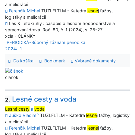
a meliorácií
Ferenčík Michal
TUZLFLTLM - Katedra
lesne
j ťažby,
logistiky a meliorácií
Les & Letokruhy : časopis o lesnom hospodárstve a
spracovaní dreva. Roč. 80, č. 1 (2024), s. 25-27
xcla - ČLÁNKY
PERIODIKÁ-Súborný záznam periodika
2024:
1
Do košíka
Bookmark
Vybrané dokumenty
článok
Lesné cesty a voda
2.
Lesné cesty
a
voda
Juško Vladimír
TUZLFLTLM - Katedra
lesne
j ťažby, logistiky
a meliorácií
Ferenčík Michal
TUZLFLTLM - Katedra
lesne
j ťažby,
logistiky a meliorácií