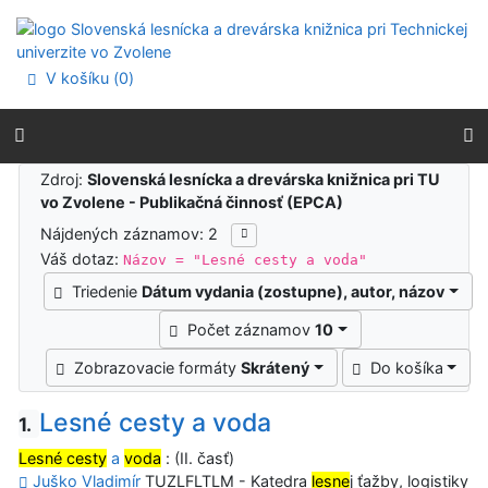
Prejsť na obsah
Prejsť na menu
Prehlásenie o webovej prístupnosti
V košíku (
0
)
Výsledky vyhľadávania
Zdroj:
Slovenská lesnícka a drevárska knižnica pri TU
vo Zvolene - Publikačná činnosť (EPCA)
Nájdených záznamov: 2
Váš dotaz:
Názov = "Lesné cesty a voda"
Triedenie
Dátum vydania (zostupne), autor, názov
Počet záznamov
10
Zobrazovacie formáty
Skrátený
Do košíka
Lesné cesty a voda
1.
Lesné cesty
a
voda
: (II. časť)
Juško Vladimír
TUZLFLTLM - Katedra
lesne
j ťažby, logistiky