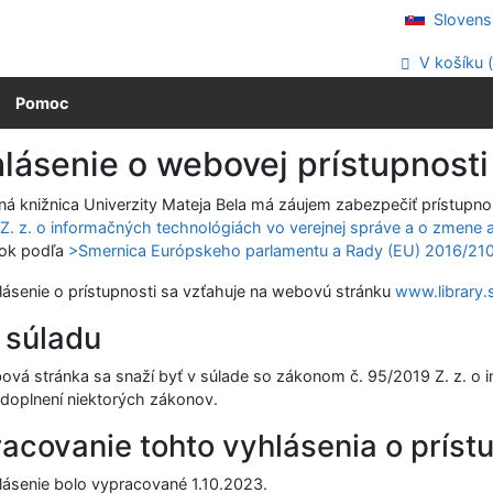
Slovens
V košíku 
Pomoc
lásenie o webovej prístupnosti
tná knižnica Univerzity Mateja Bela má záujem zabezpečiť prístupn
Z. z. o informačných technológiách vo verejnej správe a o zmene 
ok podľa
>Smernica Európskeho parlamentu a Rady (EU) 2016/21
lásenie o prístupnosti sa vzťahuje na webovú stránku
www.library.
 súladu
ová stránka sa snaží byť v súlade so zákonom č. 95/2019 Z. z. o 
doplnení niektorých zákonov.
acovanie tohto vyhlásenia o príst
lásenie bolo vypracované
1.10.2023
.