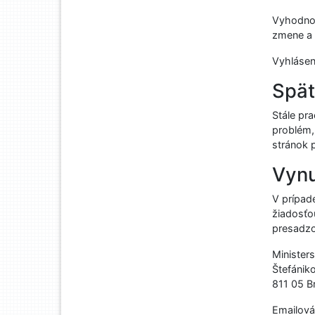
Vyhodnot
zmene a 
Vyhlásen
Spät
Stále pr
problém,
stránok 
Vynu
V prípad
žiadosťo
presadzo
Ministers
Štefánik
811 05 Br
Emailová