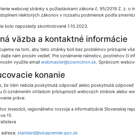
enie webovej stránky s požiadavkami zákona č. 95/2019 Z. z. o i
doplnení niektorých zákonov v rozsahu podmienok podľa smerni
ie bolo naposledy skontrolované
1.10.2023
.
ná väzba a kontaktné informácie
acujeme na tom, aby tieto stránky boli bez problémov prístupné vš
 dajte nám prosím vedieť. Pre oznámenie námetov, postrehov či i
prosím využite email
webmaster@cosmotron.sk
. Správcom webovej
covacie konanie
e, že Vám nebola poskytnutá odpoveď alebo poskytnutá odpoveď je
u či oznámením ohľadom prístupnosti webových stránok alebo webov
vanie práva:
tvo investícií, regionálneho rozvoja a informatizácie Slovenskej rep
ova 15
atislava
 adresa:
standard@vicepremier.gov.sk