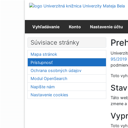
Prejsť na obsah
Prejsť na menu
Prehlásenie o webovej prístupnosti
Vyhľadávanie
Konto
Nastavenie účtu
Preh
Súvisiace stránky
Univerzi
Mapa stránok
95/2019 
Prístupnosť
podmien
Ochrana osobných údajov
Toto vyh
Modul OpenSearch
Stav
Napíšte nám
Nastavenie cookies
Táto web
zmene a 
Vypr
Toto vyh