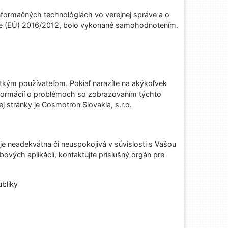
nformačných technológiách vo verejnej správe a o
ce (EÚ) 2016/2012, bolo vykonané samohodnotením.
etkým používateľom. Pokiaľ narazíte na akýkoľvek
nformácií o problémoch so zobrazovaním týchto
 stránky je Cosmotron Slovakia, s.r.o.
 neadekvátna či neuspokojivá v súvislosti s Vašou
ých aplikácií, kontaktujte príslušný orgán pre
ubliky