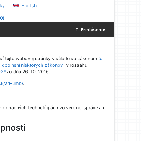
ky
English
(
0
)
Prihlásenie
osť tejto webovej stránky v súlade so zákonom
č.
a doplnení niektorých zákonov
v rozsahu
02
zo dňa
26. 10. 2016
.
sk/arl-umb/
.
informačných technológiách vo verejnej správe a o
upnosti