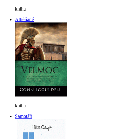
kniha
Athéňané
kniha
Samotáři