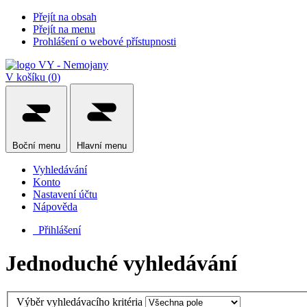
Přejít na obsah
Přejít na menu
Prohlášení o webové přístupnosti
V košíku (
0
)
Boční
menu
Hlavní
menu
Vyhledávání
Konto
Nastavení účtu
Nápověda
Přihlášení
Jednoduché vyhledávání
Výběr vyhledávacího kritéria