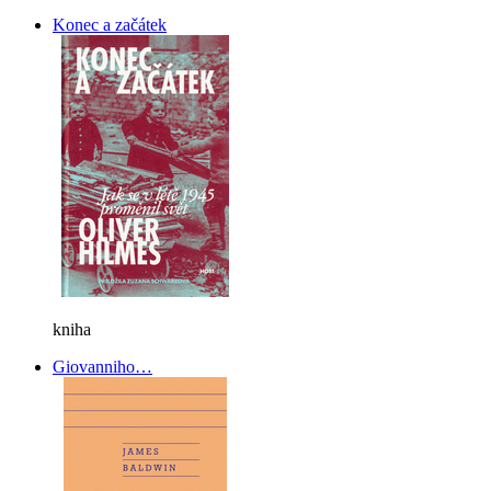
Konec a začátek
kniha
Giovanniho…