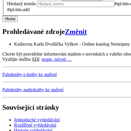
Hledaný termín
#tpl-btn-
#tpl-btn-add
Hledat
Prohledávané zdroje
Změnit
Knihovna Karla Dvořáčka Vyškov - Online katalog Nemojany
Chcete být pravidelne informováni mailem o novinkách z vašeho obo
Využijte službu
SDI
-
popis, návod,…
Palmknihy e-knihy ke stažení
Palmknihy audioknihy ke stažení
Související stránky
Jednoduché vyhledávání
Rozšířené vyhledávání
Historie vyhledávání