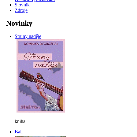
Slovník
Zdroje
Novinky
Struny naděje
kniha
Balt