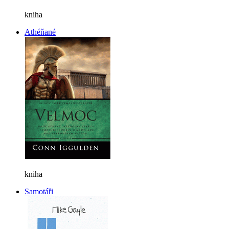
kniha
Athéňané
kniha
Samotáři