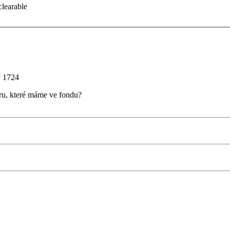
clearable
y
1724
ru, které máme ve fondu?