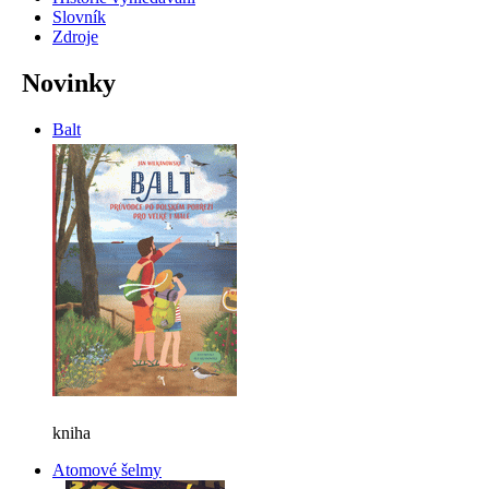
Slovník
Zdroje
Novinky
Balt
kniha
Atomové šelmy