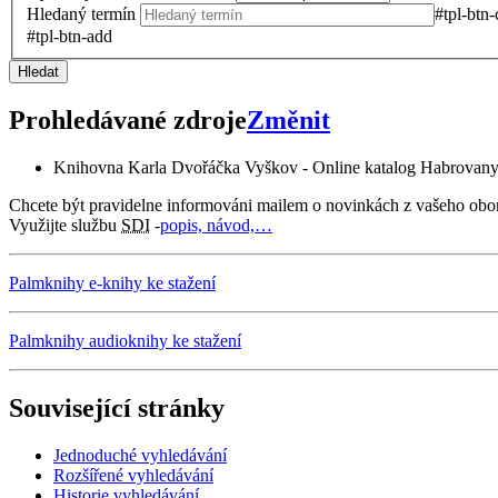
Hledaný termín
#tpl-btn-
#tpl-btn-add
Hledat
Prohledávané zdroje
Změnit
Knihovna Karla Dvořáčka Vyškov - Online katalog Habrovan
Chcete být pravidelne informováni mailem o novinkách z vašeho obo
Využijte službu
SDI
-
popis, návod,…
Palmknihy e-knihy ke stažení
Palmknihy audioknihy ke stažení
Související stránky
Jednoduché vyhledávání
Rozšířené vyhledávání
Historie vyhledávání