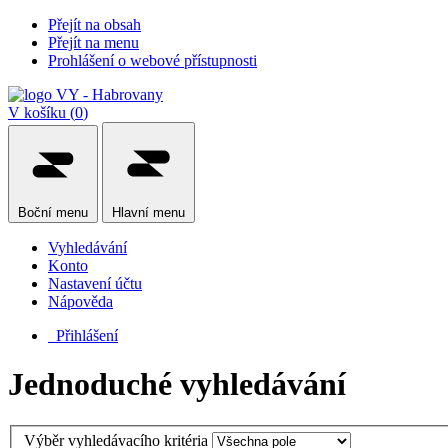
Přejít na obsah
Přejít na menu
Prohlášení o webové přístupnosti
V košíku (
0
)
Boční
menu
Hlavní
menu
Vyhledávání
Konto
Nastavení účtu
Nápověda
Přihlášení
Jednoduché vyhledávání
Výběr vyhledávacího kritéria