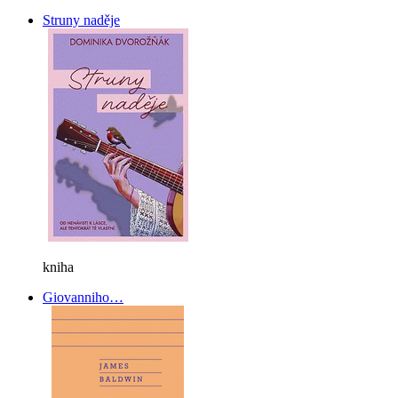
Struny naděje
kniha
Giovanniho…