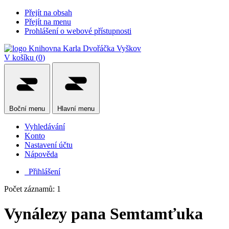
Přejít na obsah
Přejít na menu
Prohlášení o webové přístupnosti
V košíku (
0
)
Boční
menu
Hlavní
menu
Vyhledávání
Konto
Nastavení účtu
Nápověda
Přihlášení
Počet záznamů: 1
Vynálezy pana Semtamťuka