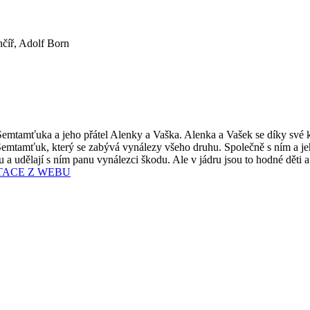
číř, Adolf Born
emtamťuka a jeho přátel Alenky a Vaška. Alenka a Vašek se díky své 
Semtamťuk, který se zabývá vynálezy všeho druhu. Společně s ním a je
ku a udělají s ním panu vynálezci škodu. Ale v jádru jsou to hodné dě
TACE Z WEBU