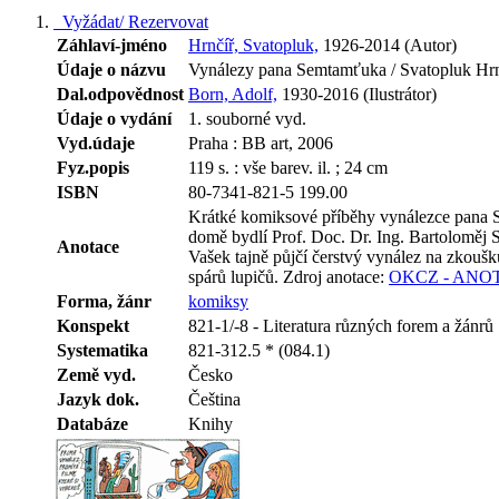
Vyžádat/ Rezervovat
Záhlaví-jméno
Hrnčíř, Svatopluk,
1926-2014 (Autor)
Údaje o názvu
Vynálezy pana Semtamťuka / Svatopluk Hrn
Dal.odpovědnost
Born, Adolf,
1930-2016 (Ilustrátor)
Údaje o vydání
1. souborné vyd.
Vyd.údaje
Praha : BB art, 2006
Fyz.popis
119 s. : vše barev. il. ; 24 cm
ISBN
80-7341-821-5 199.00
Krátké komiksové příběhy vynálezce pana S
domě bydlí Prof. Doc. Dr. Ing. Bartoloměj 
Anotace
Vašek tajně půjčí čerstvý vynález na zkouš
spárů lupičů.
Zdroj anotace:
OKCZ - ANO
Forma, žánr
komiksy
Konspekt
821-1/-8 - Literatura různých forem a žánrů
Systematika
821-312.5 * (084.1)
Země vyd.
Česko
Jazyk dok.
Čeština
Databáze
Knihy