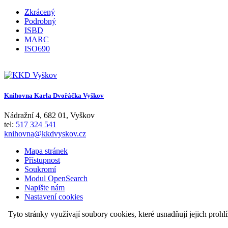
Zkrácený
Podrobný
ISBD
MARC
ISO690
Knihovna Karla Dvořáčka Vyškov
Nádražní 4
,
682 01
,
Vyškov
tel:
517 324 541
knihovna@kkdvyskov.cz
Mapa stránek
Přístupnost
Soukromí
Modul OpenSearch
Napište nám
Nastavení cookies
Tyto stránky využívají soubory cookies, které usnadňují jejich prohl