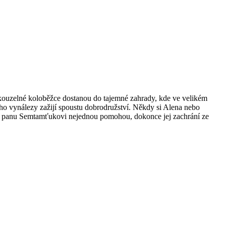
kouzelné koloběžce dostanou do tajemné zahrady, kde ve velikém
ho vynálezy zažijí spoustu dobrodružství. Někdy si Alena nebo
ti a panu Semtamťukovi nejednou pomohou, dokonce jej zachrání ze