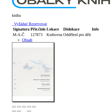
kniha
Vyžádat/ Rezervovat
Signatura
Přír.číslo
Lokace
Dislokace
Info
M-A-Č
127873
Knihovna
Oddělení pro děti
Obsah