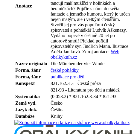
tancují malí mužíčci v holínkách a
Anotace
beraničkách? Pojďte s námi do světa
fantazie a jemného humoru, který je určen
nejen malým, ale i velkým čtenářům.
Stvořil jej pro vás populární český
spisovatel a pohádkář Ludvík Aškenazy.
Vydáno poprvé v češtině 20 let po
autorově smrti! Překlad pořídil
spisovatelův syn Jindřich Mann. Ilustrace
Adéla Janíková.
Zdroj anotace:
Web
obalkyknih.cz
Název originálu
Die Märchen der vier Winde
Forma, žánr
české pohádky
Forma, žánr
publikace pro děti
Konspekt
821.162.3-3 - Česká próza
821-93 - Literatura pro děti a mládež
Systematika
(0.053.2) * 821.162.3-34 * 821-93
Země vyd.
Česko
Jazyk dok.
Čeština
Databáze
Knihy