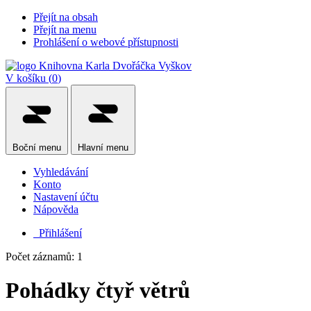
Přejít na obsah
Přejít na menu
Prohlášení o webové přístupnosti
V košíku (
0
)
Boční
menu
Hlavní
menu
Vyhledávání
Konto
Nastavení účtu
Nápověda
Přihlášení
Počet záznamů: 1
Pohádky čtyř větrů