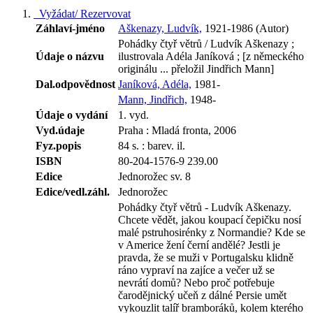
Vyžádat/ Rezervovat
Záhlaví-jméno
Aškenazy, Ludvík,
1921-1986 (Autor)
Pohádky čtyř větrů / Ludvík Aškenazy ;
Údaje o názvu
ilustrovala Adéla Janíková ; [z německého
originálu ... přeložil Jindřich Mann]
Dal.odpovědnost
Janíková, Adéla,
1981-
Mann, Jindřich,
1948-
Údaje o vydání
1. vyd.
Vyd.údaje
Praha : Mladá fronta, 2006
Fyz.popis
84 s. : barev. il.
ISBN
80-204-1576-9 239.00
Edice
Jednorožec sv. 8
Edice/vedl.záhl.
Jednorožec
Pohádky čtyř větrů - Ludvík Aškenazy.
Chcete vědět, jakou koupací čepičku nosí
malé pstruhosirénky z Normandie? Kde se
v Americe žení černí andělé? Jestli je
pravda, že se muži v Portugalsku klidně
ráno vypraví na zajíce a večer už se
nevrátí domů? Nebo proč potřebuje
čarodějnický učeň z dálné Persie umět
vykouzlit talíř bramboráků, kolem kterého