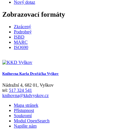
Nový dotaz
Zobrazovací formáty
Zkrácený
Podrobný
ISBD
MARC
ISO690
Knihovna Karla Dvořáčka Vyškov
Nádražní 4
,
682 01
,
Vyškov
tel:
517 324 541
knihovna@kkdvyskov.cz
Mapa stránek
Přístupnost
Soukromí
Modul OpenSearch
Napište nám