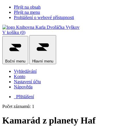
Přejít na obsah
Přejít na menu
Prohlášení o webové přístupnosti
V košíku (
0
)
Boční
menu
Hlavní
menu
Vyhledávání
Konto
Nastavení účtu
Nápověda
Přihlášení
Počet záznamů: 1
Kamarád z planety Haf