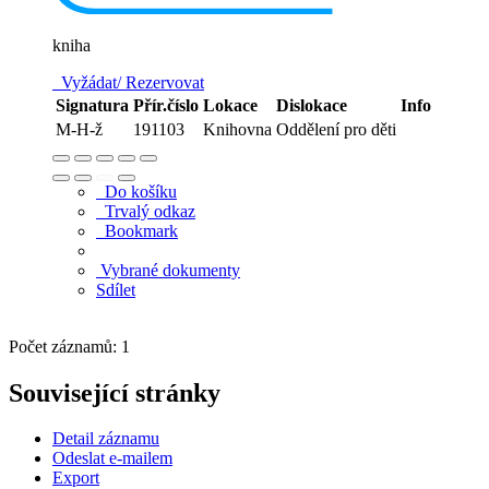
kniha
Vyžádat/ Rezervovat
Signatura
Přír.číslo
Lokace
Dislokace
Info
M-H-ž
191103
Knihovna
Oddělení pro děti
Do košíku
Trvalý odkaz
Bookmark
Vybrané dokumenty
Sdílet
Počet záznamů: 1
Související stránky
Detail záznamu
Odeslat e-mailem
Export