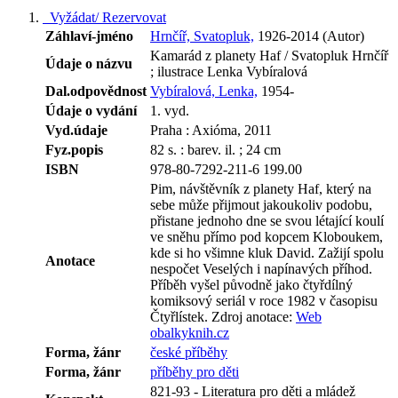
Vyžádat/ Rezervovat
Záhlaví-jméno
Hrnčíř, Svatopluk,
1926-2014 (Autor)
Kamarád z planety Haf / Svatopluk Hrnčíř
Údaje o názvu
; ilustrace Lenka Vybíralová
Dal.odpovědnost
Vybíralová, Lenka,
1954-
Údaje o vydání
1. vyd.
Vyd.údaje
Praha : Axióma, 2011
Fyz.popis
82 s. : barev. il. ; 24 cm
ISBN
978-80-7292-211-6 199.00
Pim, návštěvník z planety Haf, který na
sebe může přijmout jakoukoliv podobu,
přistane jednoho dne se svou létající koulí
ve sněhu přímo pod kopcem Kloboukem,
kde si ho všimne kluk David. Zažijí spolu
Anotace
nespočet Veselých i napínavých příhod.
Příběh vyšel původně jako čtyřdílný
komiksový seriál v roce 1982 v časopisu
Čtyřlístek.
Zdroj anotace:
Web
obalkyknih.cz
Forma, žánr
české příběhy
Forma, žánr
příběhy pro děti
821-93 - Literatura pro děti a mládež