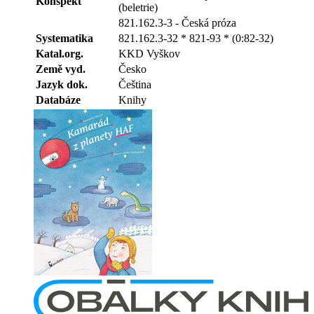
Konspekt
(beletrie)
821.162.3-3 - Česká próza
Systematika
821.162.3-32 * 821-93 * (0:82-32)
Katal.org.
KKD Vyškov
Země vyd.
Česko
Jazyk dok.
Čeština
Databáze
Knihy