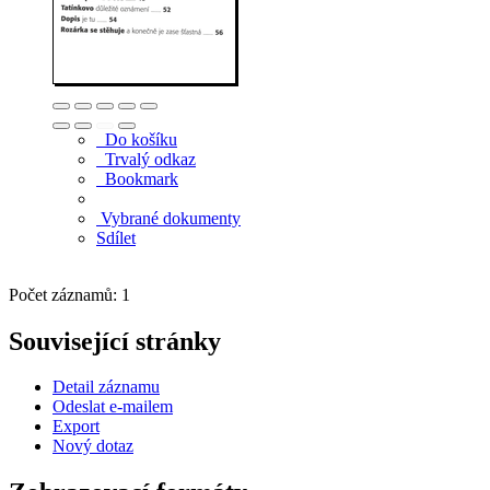
Do košíku
Trvalý odkaz
Bookmark
Vybrané dokumenty
Sdílet
Počet záznamů: 1
Související stránky
Detail záznamu
Odeslat e-mailem
Export
Nový dotaz