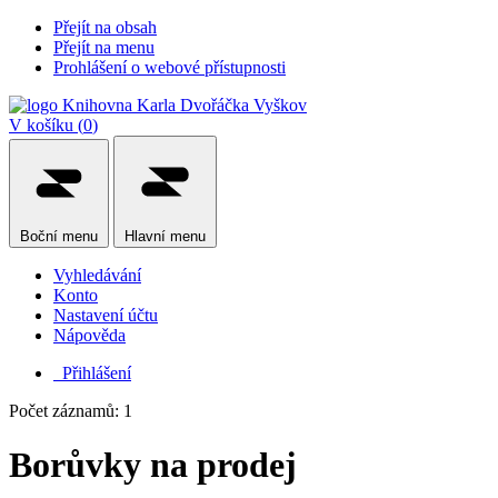
Přejít na obsah
Přejít na menu
Prohlášení o webové přístupnosti
V košíku (
0
)
Boční
menu
Hlavní
menu
Vyhledávání
Konto
Nastavení účtu
Nápověda
Přihlášení
Počet záznamů: 1
Borůvky na prodej