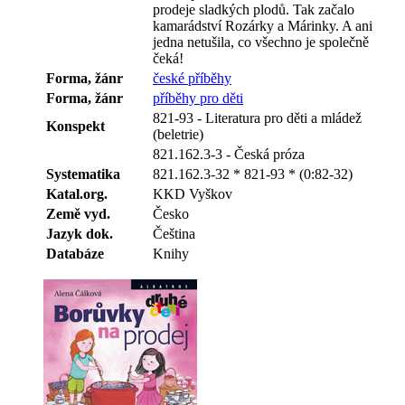
prodeje sladkých plodů. Tak začalo
kamarádství Rozárky a Márinky. A ani
jedna netušila, co všechno je společně
čeká!
Forma, žánr
české příběhy
Forma, žánr
příběhy pro děti
821-93 - Literatura pro děti a mládež
Konspekt
(beletrie)
821.162.3-3 - Česká próza
Systematika
821.162.3-32 * 821-93 * (0:82-32)
Katal.org.
KKD Vyškov
Země vyd.
Česko
Jazyk dok.
Čeština
Databáze
Knihy