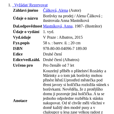
Vyžádat/ Rezervovat
Záhlaví-jméno
Čálková, Alena
(Autor)
Borůvky na prodej / Alena Čálková ;
Údaje o názvu
ilustrovala Anna Mastníková
Dal.odpovědnost
Mastníková, Anna,
1987- (Ilustrátor)
Údaje o vydání
1. vyd.
Vyd.údaje
V Praze : Albatros, 2015
Fyz.popis
58 s. : barev. il. ; 20 cm
ISBN
978-80-00-04096-7 189.00
Edice
Druhé čtení
Edice/vedl.záhl.
Druhé čtení (Albatros)
Určeno pro
Pro čtenáře od 7 let
Kouzelný příběh o přátelství Rozárky a
Márinky a o tom jak borůvky mohou
přinést štěstí.Uprostřed městečka pod
třemi javory si holčička rozložila stánek s
borůvkami. Nevěděla, že z protějšího
domu ji pozoruje jiná holčička. A ta se
jednoho odpoledne rozběhla k stánku
Anotace
nakupovat. Od té chvíle měli všichni v
domě každý den modré pusy a v
chaloupce u lesa zase velkou radost z