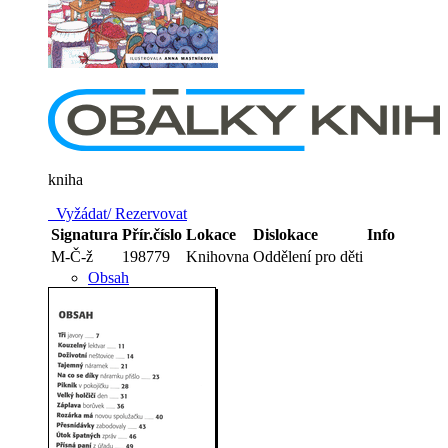
kniha
Vyžádat/ Rezervovat
Signatura
Přír.číslo
Lokace
Dislokace
Info
M-Č-ž
198779
Knihovna
Oddělení pro děti
Obsah