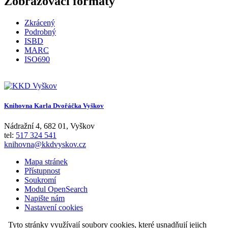
Zobrazovací formáty
Zkrácený
Podrobný
ISBD
MARC
ISO690
Knihovna Karla Dvořáčka Vyškov
Nádražní 4
,
682 01
,
Vyškov
tel:
517 324 541
knihovna@kkdvyskov.cz
Mapa stránek
Přístupnost
Soukromí
Modul OpenSearch
Napište nám
Nastavení cookies
Tyto stránky využívají soubory cookies, které usnadňují jejich