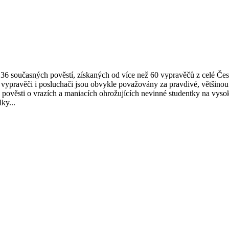
 136 současných pověstí, získaných od více než 60 vypravěčů z celé Čes
i vypravěči i posluchači jsou obvykle považovány za pravdivé, většinou 
é pověsti o vrazích a maniacích ohrožujících nevinné studentky na vyso
ky...