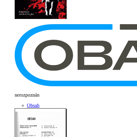
nerozpoznán
Obsah