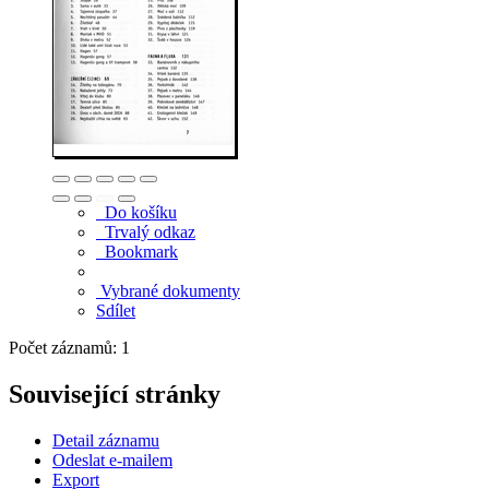
Do košíku
Trvalý odkaz
Bookmark
Vybrané dokumenty
Sdílet
Počet záznamů: 1
Související stránky
Detail záznamu
Odeslat e-mailem
Export