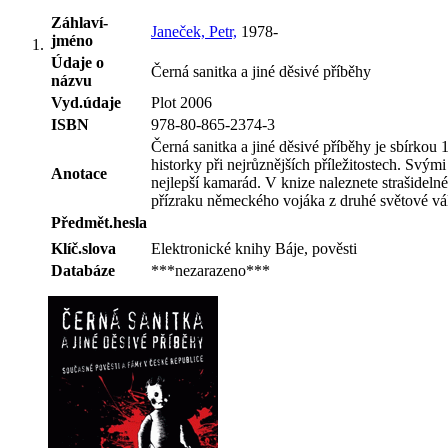
Záhlaví-
Janeček, Petr,
1978-
jméno
Údaje o
Černá sanitka a jiné děsivé příběhy
názvu
Vyd.údaje
Plot 2006
ISBN
978-80-865-2374-3
Černá sanitka a jiné děsivé příběhy je sbírkou
historky při nejrůznějších příležitostech. Svým
Anotace
nejlepší kamarád. V knize naleznete strašideln
přízraku německého vojáka z druhé světové vál
Předmět.hesla
Klíč.slova
Elektronické knihy Báje, pověsti
Databáze
***nezarazeno***