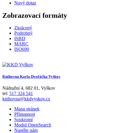
Nový dotaz
Zobrazovací formáty
Zkrácený
Podrobný
ISBD
MARC
ISO690
Knihovna Karla Dvořáčka Vyškov
Nádražní 4
,
682 01
,
Vyškov
tel:
517 324 541
knihovna@kkdvyskov.cz
Mapa stránek
Přístupnost
Soukromí
Modul OpenSearch
Napište nám