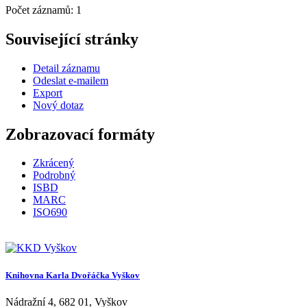
Počet záznamů: 1
Související stránky
Detail záznamu
Odeslat e-mailem
Export
Nový dotaz
Zobrazovací formáty
Zkrácený
Podrobný
ISBD
MARC
ISO690
Knihovna Karla Dvořáčka Vyškov
Nádražní 4
,
682 01
,
Vyškov