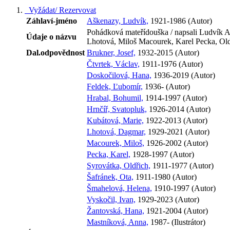
Vyžádat/ Rezervovat
Záhlaví-jméno
Aškenazy, Ludvík,
1921-1986 (Autor)
Pohádková mateřídouška / napsali Ludvík A
Údaje o názvu
Lhotová, Miloš Macourek, Karel Pecka, Old
Dal.odpovědnost
Brukner, Josef,
1932-2015 (Autor)
Čtvrtek, Václav,
1911-1976 (Autor)
Doskočilová, Hana,
1936-2019 (Autor)
Feldek, Ľubomír,
1936- (Autor)
Hrabal, Bohumil,
1914-1997 (Autor)
Hrnčíř, Svatopluk,
1926-2014 (Autor)
Kubátová, Marie,
1922-2013 (Autor)
Lhotová, Dagmar,
1929-2021 (Autor)
Macourek, Miloš,
1926-2002 (Autor)
Pecka, Karel,
1928-1997 (Autor)
Syrovátka, Oldřich,
1911-1977 (Autor)
Šafránek, Ota,
1911-1980 (Autor)
Šmahelová, Helena,
1910-1997 (Autor)
Vyskočil, Ivan,
1929-2023 (Autor)
Žantovská, Hana,
1921-2004 (Autor)
Mastníková, Anna,
1987- (Ilustrátor)