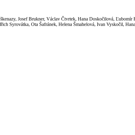
škenazy, Josef Brukner, Václav Čtvrtek, Hana Doskočilová, Ľubomír
řich Syrovátka, Ota Šafránek, Helena Šmahelová, Ivan Vyskočil, Hana