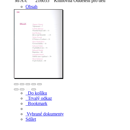
M-A-č
216035
Knihovna
Oddělení pro děti
Obsah
Do košíku
Trvalý odkaz
Bookmark
Vybrané dokumenty
Sdílet