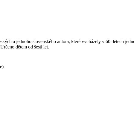
kých a jednoho slovenského autora, které vycházely v 60. letech jedno
Určeno dětem od šesti let.
e)