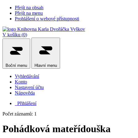
Přejít na obsah
Přejít na menu
Prohlášení o webové přístupnosti
V košíku (
0
)
Boční
menu
Hlavní
menu
Vyhledávání
Konto
Nastavení účtu
Nápověda
Přihlášení
Počet záznamů: 1
Pohádková mateřídouška