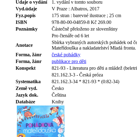
Údaje o vydání
1. vydání v tomto souboru
Vyd.údaje
V Praze : Albatros, 2017
Fyz.popis
175 stran : barevné ilustrace ; 25 cm
ISBN
978-80-00-04859-8 Kč 269.00
Poznámky
Částečně přeloženo ze slovenštiny
Pro čtenáře od 6 let
Sbírka vybraných autorských pohádek od čes
Anotace
Mateřídouška a nakladatelství Mladá fronta. 
Forma, žánr
české pohádky
Forma, žánr
publikace pro děti
Konspekt
821-93 - Literatura pro děti a mládež (beletri
821.162.3-3 - Česká próza
Systematika
821.162.3-34 * 821-93 * (0:82-34)
Země vyd.
Česko
Jazyk dok.
Čeština
Databáze
Knihy