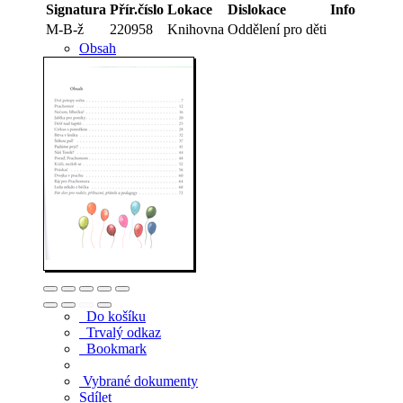
Signatura
Přír.číslo
Lokace
Dislokace
Info
M-B-ž
220958
Knihovna
Oddělení pro děti
Obsah
Do košíku
Trvalý odkaz
Bookmark
Vybrané dokumenty
Sdílet