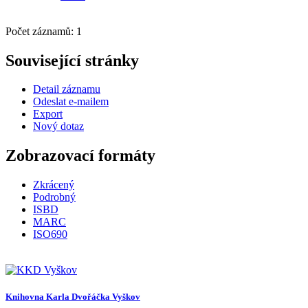
Počet záznamů: 1
Související stránky
Detail záznamu
Odeslat e-mailem
Export
Nový dotaz
Zobrazovací formáty
Zkrácený
Podrobný
ISBD
MARC
ISO690
Knihovna Karla Dvořáčka Vyškov