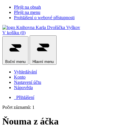
Přejít na obsah
Přejít na menu
Prohlášení o webové přístupnosti
V košíku (
0
)
Boční
menu
Hlavní
menu
Vyhledávání
Konto
Nastavení účtu
Nápověda
Přihlášení
Počet záznamů: 1
Ňouma z áčka