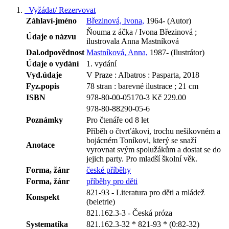
Vyžádat/ Rezervovat
Záhlaví-jméno
Březinová, Ivona,
1964- (Autor)
Ňouma z áčka / Ivona Březinová ;
Údaje o názvu
ilustrovala Anna Mastníková
Dal.odpovědnost
Mastníková, Anna,
1987- (Ilustrátor)
Údaje o vydání
1. vydání
Vyd.údaje
V Praze : Albatros : Pasparta, 2018
Fyz.popis
78 stran : barevné ilustrace ; 21 cm
ISBN
978-80-00-05170-3 Kč 229.00
978-80-88290-05-6
Poznámky
Pro čtenáře od 8 let
Příběh o čtvrťákovi, trochu nešikovném a
bojácném Toníkovi, který se snaží
Anotace
vyrovnat svým spolužákům a dostat se do
jejich party. Pro mladší školní věk.
Forma, žánr
české příběhy
Forma, žánr
příběhy pro děti
821-93 - Literatura pro děti a mládež
Konspekt
(beletrie)
821.162.3-3 - Česká próza
Systematika
821.162.3-32 * 821-93 * (0:82-32)