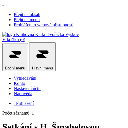
-
Přejít na obsah
Přejít na menu
Prohlášení o webové přístupnosti
V košíku (
0
)
Boční
menu
Hlavní
menu
Vyhledávání
Konto
Nastavení účtu
Nápověda
Přihlášení
Počet záznamů: 1
Setkání s H. Šmahelovou