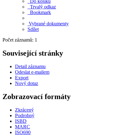
Do košíku
Trvalý odkaz
Bookmark
Vybrané dokumenty
Sdílet
Počet záznamů: 1
Související stránky
Detail záznamu
Odeslat e-mailem
Export
Nový dotaz
Zobrazovací formáty
Zkrácený
Podrobný
ISBD
MARC
ISO690