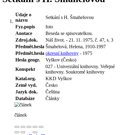
Údaje o
Setkání s H. Šmahelovou
názvu
Fyz.popis
foto
Anotace
Beseda se spisovatelkou.
Zdroj.dok.
Náš život. - 21. 11. 1975, č. 47, s. 3
Předmět.hesla
Šmahelová, Helena, 1910-1997
Předmět.hesla
okresní knihovny
- 1975
Hesla geogr.
Vyškov (Česko)
027 - Univerzální knihovny. Veřejné
Konspekt
knihovny. Soukromé knihovny
Katal.org.
KKD Vyškov
Země vyd.
Česko
Jazyk dok.
Čeština
Databáze
Články
článek