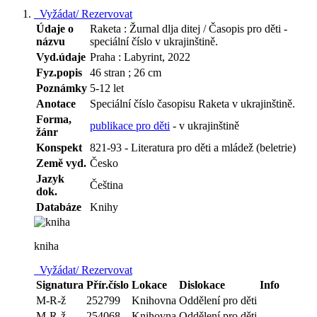
Vyžádat/ Rezervovat
Údaje o
Raketa : Žurnal dlja ditej / Časopis pro děti -
názvu
speciální číslo v ukrajinštině.
Vyd.údaje
Praha : Labyrint, 2022
Fyz.popis
46 stran ; 26 cm
Poznámky
5-12 let
Anotace
Speciální číslo časopisu Raketa v ukrajinštině.
Forma,
publikace pro děti
- v ukrajinštině
žánr
Konspekt
821-93 - Literatura pro děti a mládež (beletrie)
Země vyd.
Česko
Jazyk
Čeština
dok.
Databáze
Knihy
kniha
Vyžádat/ Rezervovat
Signatura
Přír.číslo
Lokace
Dislokace
Info
M-R-ž
252799
Knihovna
Oddělení pro děti
M-R-ž
254068
Knihovna
Oddělení pro děti