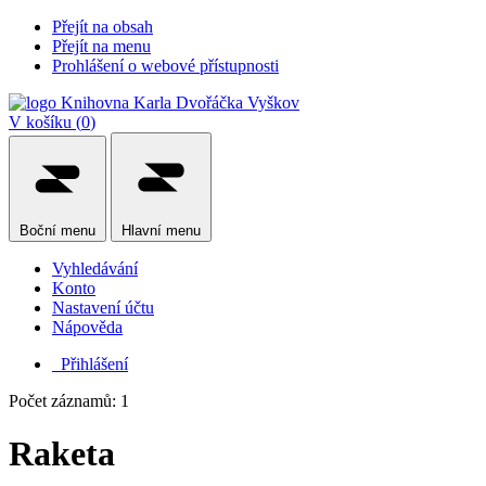
Přejít na obsah
Přejít na menu
Prohlášení o webové přístupnosti
V košíku (
0
)
Boční
menu
Hlavní
menu
Vyhledávání
Konto
Nastavení účtu
Nápověda
Přihlášení
Počet záznamů: 1
Raketa