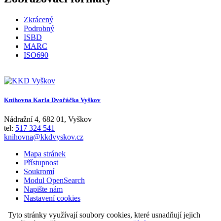
Zkrácený
Podrobný
ISBD
MARC
ISO690
Knihovna Karla Dvořáčka Vyškov
Nádražní 4
,
682 01
,
Vyškov
tel:
517 324 541
knihovna@kkdvyskov.cz
Mapa stránek
Přístupnost
Soukromí
Modul OpenSearch
Napište nám
Nastavení cookies
Tyto stránky využívají soubory cookies, které usnadňují jejich