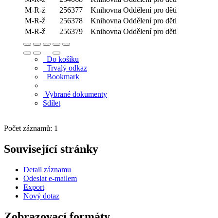
M-R-ž
256377
Knihovna
Oddělení pro děti
M-R-ž
256378
Knihovna
Oddělení pro děti
M-R-ž
256379
Knihovna
Oddělení pro děti
Do košíku
Trvalý odkaz
Bookmark
Vybrané dokumenty
Sdílet
Počet záznamů: 1
Související stránky
Detail záznamu
Odeslat e-mailem
Export
Nový dotaz
Zobrazovací formáty