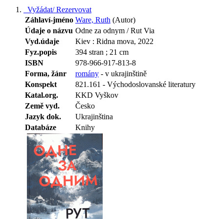
Vyžádat/ Rezervovat
Záhlaví-jméno
Ware, Ruth
(Autor)
Údaje o názvu
Odne za odnym / Rut Via
Vyd.údaje
Kiev : Ridna mova, 2022
Fyz.popis
394 stran ; 21 cm
ISBN
978-966-917-813-8
Forma, žánr
romány
- v ukrajinštině
Konspekt
821.161 - Východoslovanské literatury
Katal.org.
KKD Vyškov
Země vyd.
Česko
Jazyk dok.
Ukrajinština
Databáze
Knihy