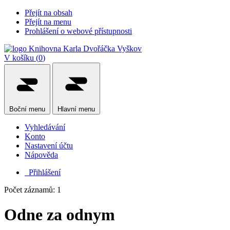
Přejít na obsah
Přejít na menu
Prohlášení o webové přístupnosti
V košíku (
0
)
Boční
menu
Hlavní
menu
Vyhledávání
Konto
Nastavení účtu
Nápověda
Přihlášení
Počet záznamů: 1
Odne za odnym