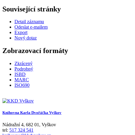
Související stránky
Detail záznamu
Odeslat e-mailem
Export
Nový dotaz
Zobrazovací formáty
Zkrácený
Podrobný
ISBD
MARC
ISO690
Knihovna Karla Dvořáčka Vyškov
Nádražní 4
,
682 01
,
Vyškov
tel:
517 324 541