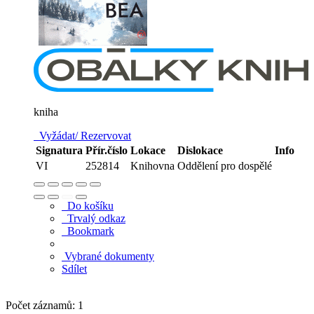
kniha
Vyžádat/ Rezervovat
Signatura
Přír.číslo
Lokace
Dislokace
Info
VI
252814
Knihovna
Oddělení pro dospělé
Do košíku
Trvalý odkaz
Bookmark
Vybrané dokumenty
Sdílet
Počet záznamů: 1