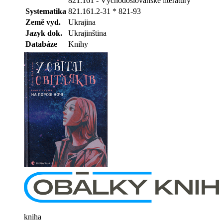
821.161 - Východoslovanské literatury
Systematika
821.161.2-31 * 821-93
Země vyd.
Ukrajina
Jazyk dok.
Ukrajinština
Databáze
Knihy
kniha