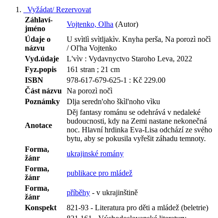
Vyžádat/ Rezervovat
Záhlaví-
Vojtenko, Olha
(Autor)
jméno
Údaje o
U svìtlì svìtljakìv. Knyha perša, Na porozì nočì
názvu
/ Ol'ha Vojtenko
Vyd.údaje
L'vìv : Vydavnyctvo Staroho Leva, 2022
Fyz.popis
161 stran ; 21 cm
ISBN
978-617-679-625-1 : Kč 229.00
Část názvu
Na porozì nočì
Poznámky
Dlja seredn'oho škìl'noho vìku
Děj fantasy románu se odehrává v nedaleké
budoucnosti, kdy na Zemi nastane nekonečná
Anotace
noc. Hlavní hrdinka Eva-Lisa odchází ze svého
bytu, aby se pokusila vyřešit záhadu temnoty.
Forma,
ukrajinské romány
žánr
Forma,
publikace pro mládež
žánr
Forma,
příběhy
- v ukrajinštině
žánr
Konspekt
821-93 - Literatura pro děti a mládež (beletrie)