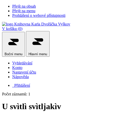
Přejít na obsah
Přejít na menu
Prohlášení o webové přístupnosti
V košíku (
0
)
Boční
menu
Hlavní
menu
Vyhledávání
Konto
Nastavení účtu
Nápověda
Přihlášení
Počet záznamů: 1
U svìtlì svìtljakìv