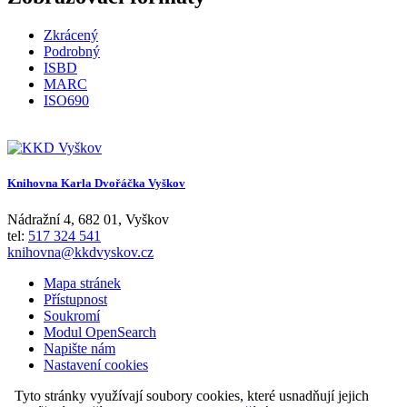
Zkrácený
Podrobný
ISBD
MARC
ISO690
Knihovna Karla Dvořáčka Vyškov
Nádražní 4
,
682 01
,
Vyškov
tel:
517 324 541
knihovna@kkdvyskov.cz
Mapa stránek
Přístupnost
Soukromí
Modul OpenSearch
Napište nám
Nastavení cookies
Tyto stránky využívají soubory cookies, které usnadňují jejich