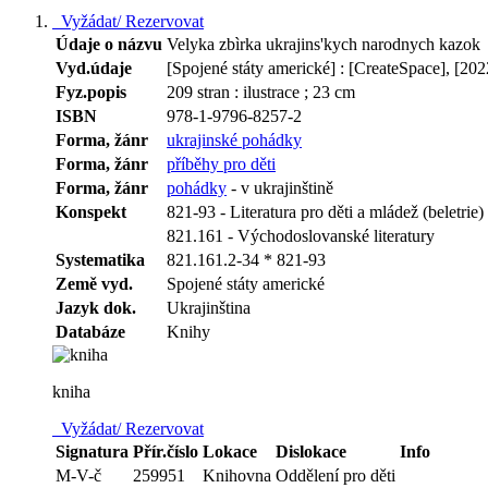
Vyžádat/ Rezervovat
Údaje o názvu
Velyka zbìrka ukrajins'kych narodnych kazok
Vyd.údaje
[Spojené státy americké] : [CreateSpace], [202
Fyz.popis
209 stran : ilustrace ; 23 cm
ISBN
978-1-9796-8257-2
Forma, žánr
ukrajinské pohádky
Forma, žánr
příběhy pro děti
Forma, žánr
pohádky
- v ukrajinštině
Konspekt
821-93 - Literatura pro děti a mládež (beletrie)
821.161 - Východoslovanské literatury
Systematika
821.161.2-34 * 821-93
Země vyd.
Spojené státy americké
Jazyk dok.
Ukrajinština
Databáze
Knihy
kniha
Vyžádat/ Rezervovat
Signatura
Přír.číslo
Lokace
Dislokace
Info
M-V-č
259951
Knihovna
Oddělení pro děti