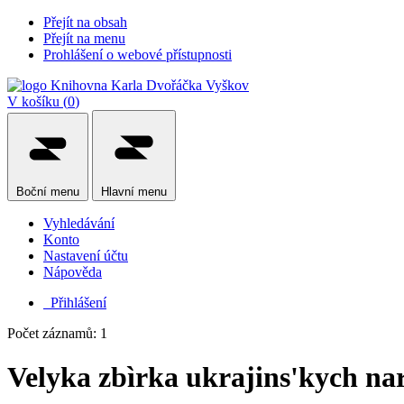
Přejít na obsah
Přejít na menu
Prohlášení o webové přístupnosti
V košíku (
0
)
Boční
menu
Hlavní
menu
Vyhledávání
Konto
Nastavení účtu
Nápověda
Přihlášení
Počet záznamů: 1
Velyka zbìrka ukrajins'kych n