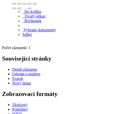
Do košíku
Trvalý odkaz
Bookmark
Vybrané dokumenty
Sdílet
Počet záznamů: 1
Související stránky
Detail záznamu
Odeslat e-mailem
Export
Nový dotaz
Zobrazovací formáty
Zkrácený
Podrobný
ISBD