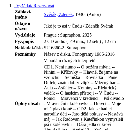
Vyžádat/ Rezervovat
Záhlaví-
Svěrák, Zdeněk,
1936- (Autor)
jméno
Údaje o
Jaké je to asi v Čudu / Zdeněk Svěrák
názvu
Vyd.údaje
Prague : Supraphon, 2025
Fyz.popis
2 CD audio (149 min., 12 sek.) ; 12 cm
Nakladat.číslo
SU 6860-2. Supraphon
Poznámky
Název z disku. Fonogramy 1985-2016
V podání různých interpretů
CD1. Není nutno -- O požáru mlýna --
Ninini -- Křížovky -- Hlavně, že jsme na
vzduchu -- Semiška -- Rovnátka -- Pane
Dufek, znáte dobrý vtip? -- Mléčný bar --
Auta -- Asfaltér -- Komíny -- Elektrický
valčík -- O hasícím přístroji -- V Čudu --
Poníci -- Mravenci v kredenci -- Psí divadlo -
Úplný obsah
- Mravenční ukolébavka -- Dravci -- Moje
milá plaví koně -- CD2. Jak se hadici
narodily děti -- Jaro dělá pokusy -- Nastává
máj -- Jak Radovan s Kateřinkou vymysleli
psí ukolébavku -- Dáša jedla cukroví --
Zhubla Nina -- Hvězdáři -- Soňa ví --