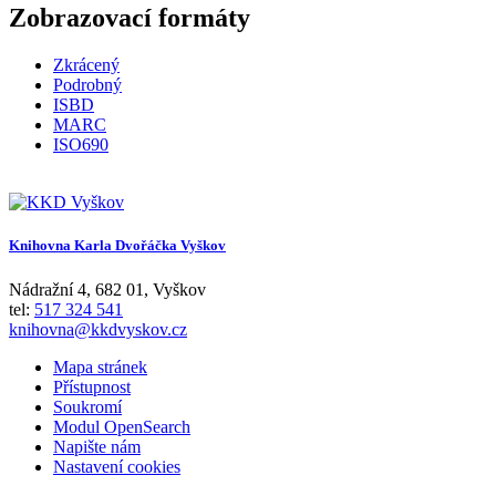
Zobrazovací formáty
Zkrácený
Podrobný
ISBD
MARC
ISO690
Knihovna Karla Dvořáčka Vyškov
Nádražní 4
,
682 01
,
Vyškov
tel:
517 324 541
knihovna@kkdvyskov.cz
Mapa stránek
Přístupnost
Soukromí
Modul OpenSearch
Napište nám
Nastavení cookies