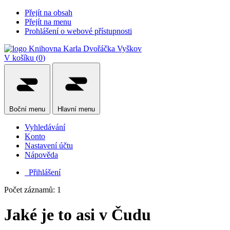
Přejít na obsah
Přejít na menu
Prohlášení o webové přístupnosti
V košíku (
0
)
Boční
menu
Hlavní
menu
Vyhledávání
Konto
Nastavení účtu
Nápověda
Přihlášení
Počet záznamů: 1
Jaké je to asi v Čudu