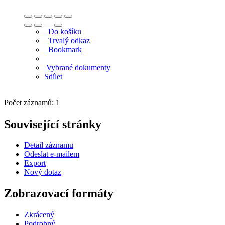
Do košíku
Trvalý odkaz
Bookmark
Vybrané dokumenty
Sdílet
Počet záznamů: 1
Související stránky
Detail záznamu
Odeslat e-mailem
Export
Nový dotaz
Zobrazovací formáty
Zkrácený
Podrobný