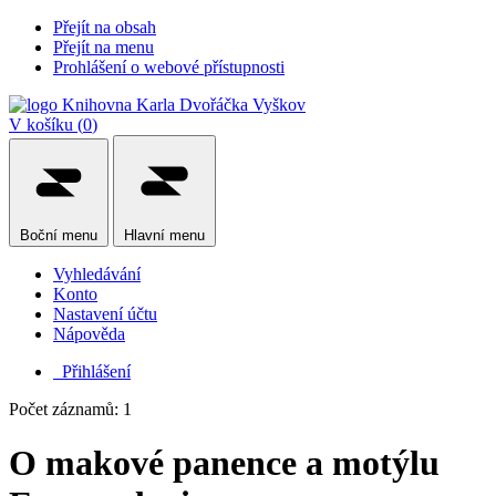
Přejít na obsah
Přejít na menu
Prohlášení o webové přístupnosti
V košíku (
0
)
Boční
menu
Hlavní
menu
Vyhledávání
Konto
Nastavení účtu
Nápověda
Přihlášení
Počet záznamů: 1
O makové panence a motýlu