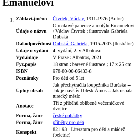
Emanuelovi
Záhlaví-jméno
Čtvrtek, Václav,
1911-1976 (Autor)
O makové panence a motýlu Emanuelovi
Údaje o názvu
/ Václav Čtvrtek ; ilustrovala Gabriela
Dubská
Dal.odpovědnost
Dubská, Gabriela,
1915-2003 (Ilustrátor)
Údaje o vydání
4. vydání, 2. v Albatrosu
Vyd.údaje
V Praze : Albatros, 2021
Fyz.popis
18 stran : barevné ilustrace ; 17 x 25 cm
ISBN
978-80-00-06433-8
Poznámky
Pro děti od 5 let
Jak přechytračila loupežníka Buráska --
Úplný obsah
Jak je navštívil blesk Ámos -- Jak uspala
turecký měsíc
Tři z příběhů oblíbené večerníčkové
Anotace
dvojice.
Forma, žánr
české pohádky
Forma, žánr
příběhy pro děti
821-93 - Literatura pro děti a mládež
Konspekt
(beletrie)