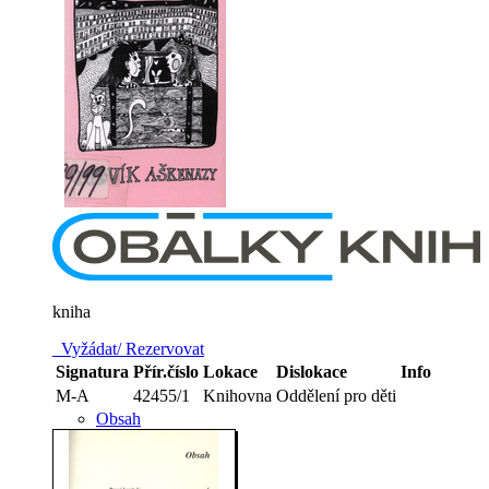
kniha
Vyžádat/ Rezervovat
Signatura
Přír.číslo
Lokace
Dislokace
Info
M-A
42455/1
Knihovna
Oddělení pro děti
Obsah