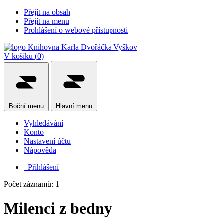
Přejít na obsah
Přejít na menu
Prohlášení o webové přístupnosti
V košíku (
0
)
Boční
menu
Hlavní
menu
Vyhledávání
Konto
Nastavení účtu
Nápověda
Přihlášení
Počet záznamů: 1
Milenci z bedny