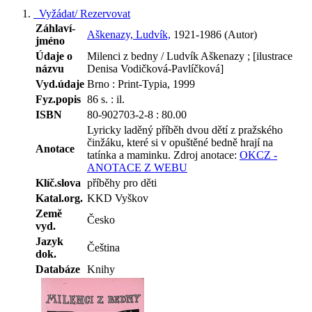
Vyžádat/ Rezervovat
Záhlaví-
Aškenazy, Ludvík,
1921-1986 (Autor)
jméno
Údaje o
Milenci z bedny / Ludvík Aškenazy ; [ilustrace
názvu
Denisa Vodičková-Pavlíčková]
Vyd.údaje
Brno : Print-Typia, 1999
Fyz.popis
86 s. : il.
ISBN
80-902703-2-8 : 80.00
Lyricky laděný příběh dvou dětí z pražského
činžáku, které si v opuštěné bedně hrají na
Anotace
tatínka a maminku.
Zdroj anotace:
OKCZ -
ANOTACE Z WEBU
Klíč.slova
příběhy pro děti
Katal.org.
KKD Vyškov
Země
Česko
vyd.
Jazyk
Čeština
dok.
Databáze
Knihy