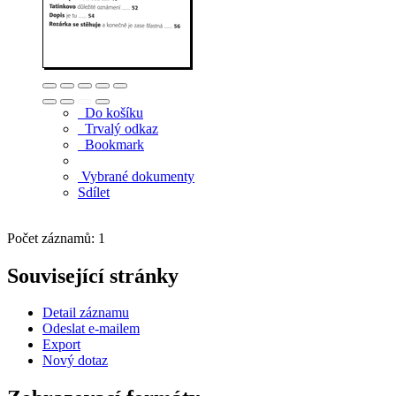
Do košíku
Trvalý odkaz
Bookmark
Vybrané dokumenty
Sdílet
Počet záznamů: 1
Související stránky
Detail záznamu
Odeslat e-mailem
Export
Nový dotaz