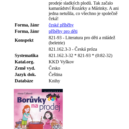
prodeje sladkých plodů. Tak začalo
kamarádství Rozárky a Márinky. A ani
jedna netušila, co všechno je společně
čeká!
Forma, žánr
české příběhy
Forma, žánr
příběhy pro děti
821-93 - Literatura pro děti a mládež
Konspekt
(beletrie)
821.162.3-3 - Česká próza
Systematika
821.162.3-32 * 821-93 * (0:82-32)
Katal.org.
KKD Vyškov
Země vyd.
Česko
Jazyk dok.
Čeština
Databáze
Knihy