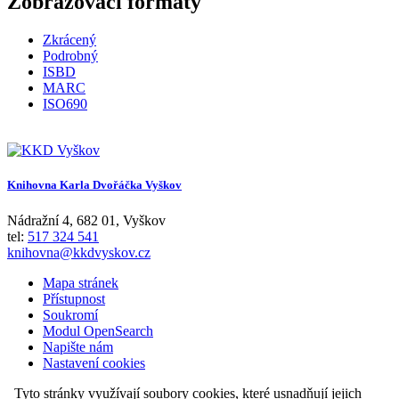
Zobrazovací formáty
Zkrácený
Podrobný
ISBD
MARC
ISO690
Knihovna Karla Dvořáčka Vyškov
Nádražní 4
,
682 01
,
Vyškov
tel:
517 324 541
knihovna@kkdvyskov.cz
Mapa stránek
Přístupnost
Soukromí
Modul OpenSearch
Napište nám
Nastavení cookies
Tyto stránky využívají soubory cookies, které usnadňují jejich