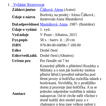
Vyžádat/ Rezervovat
Záhlaví-jméno
Čálková, Alena
(Autor)
Borůvky na prodej / Alena Čálková ;
Údaje o názvu
ilustrovala Anna Mastníková
Dal.odpovědnost
Mastníková, Anna,
1987- (Ilustrátor)
Údaje o vydání
1. vyd.
Vyd.údaje
V Praze : Albatros, 2015
Fyz.popis
58 s. : barev. il. ; 20 cm
ISBN
978-80-00-04096-7 189.00
Edice
Druhé čtení
Edice/vedl.záhl.
Druhé čtení (Albatros)
Určeno pro
Pro čtenáře od 7 let
Kouzelný příběh o přátelství Rozárky a
Márinky a o tom jak borůvky mohou
přinést štěstí.Uprostřed městečka pod
třemi javory si holčička rozložila stánek s
borůvkami. Nevěděla, že z protějšího
domu ji pozoruje jiná holčička. A ta se
jednoho odpoledne rozběhla k stánku
Anotace
nakupovat. Od té chvíle měli všichni v
domě každý den modré pusy a v
chaloupce u lesa zase velkou radost z