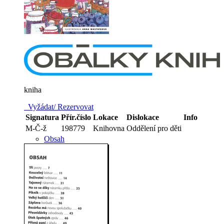
kniha
Vyžádat/ Rezervovat
Signatura
Přír.číslo
Lokace
Dislokace
Info
M-Č-ž
198779
Knihovna
Oddělení pro děti
Obsah