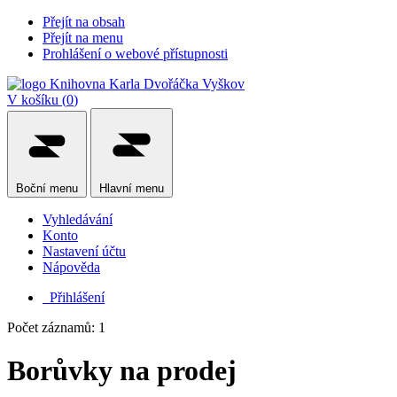
Přejít na obsah
Přejít na menu
Prohlášení o webové přístupnosti
V košíku (
0
)
Boční
menu
Hlavní
menu
Vyhledávání
Konto
Nastavení účtu
Nápověda
Přihlášení
Počet záznamů: 1
Borůvky na prodej