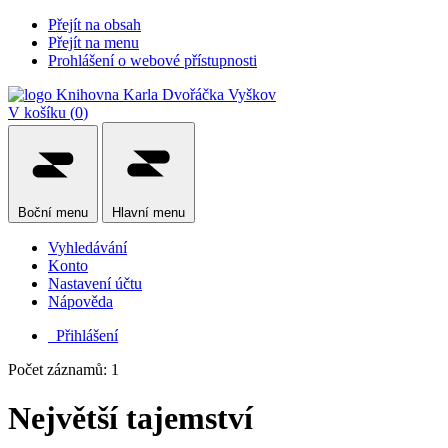
Přejít na obsah
Přejít na menu
Prohlášení o webové přístupnosti
V košíku (
0
)
Boční
menu
Hlavní
menu
Vyhledávání
Konto
Nastavení účtu
Nápověda
Přihlášení
Počet záznamů: 1
Největší tajemství