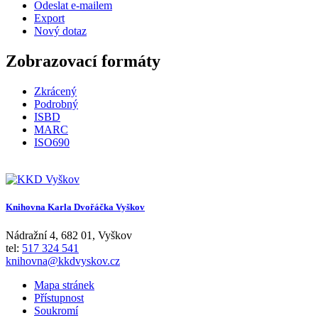
Odeslat e-mailem
Export
Nový dotaz
Zobrazovací formáty
Zkrácený
Podrobný
ISBD
MARC
ISO690
Knihovna Karla Dvořáčka Vyškov
Nádražní 4
,
682 01
,
Vyškov
tel:
517 324 541
knihovna@kkdvyskov.cz
Mapa stránek
Přístupnost
Soukromí