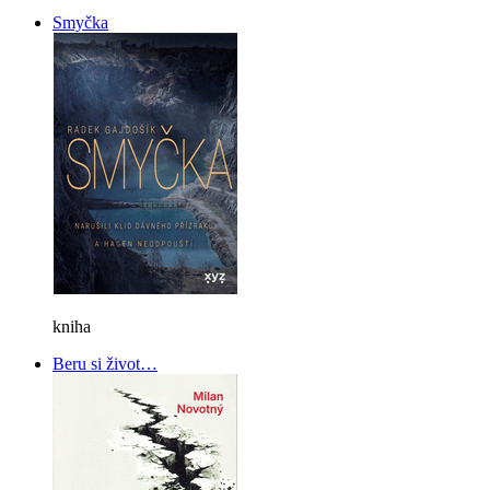
Smyčka
kniha
Beru si život…