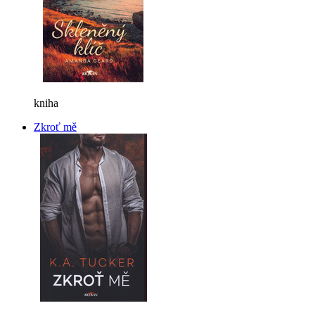
kniha
Zkroť mě