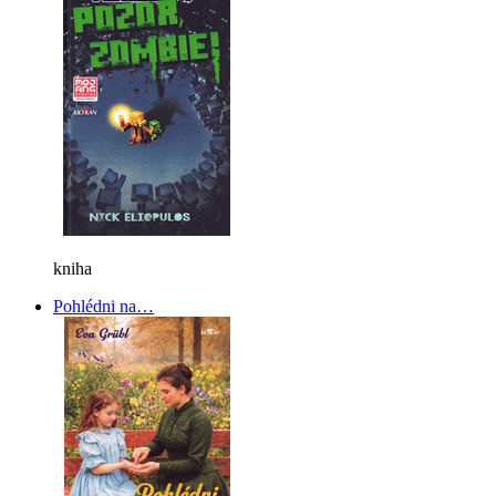
kniha
Pohlédni na…