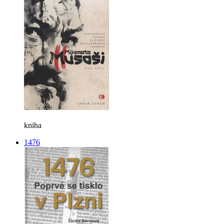
kniha
1476