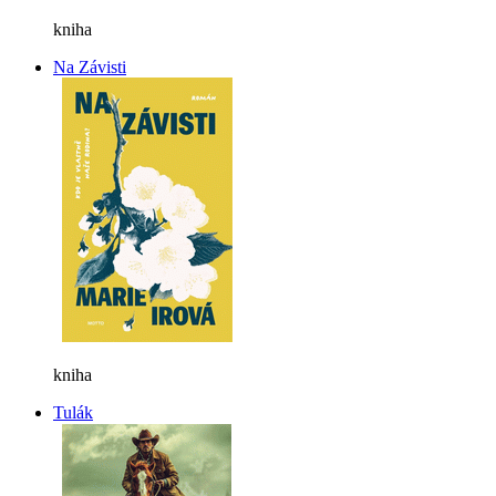
kniha
Na Závisti
kniha
Tulák