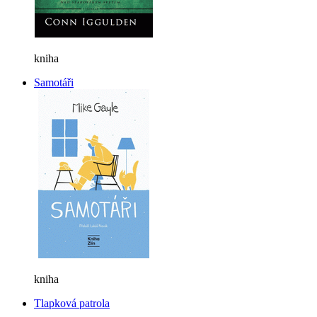
kniha
Samotáři
kniha
Tlapková patrola