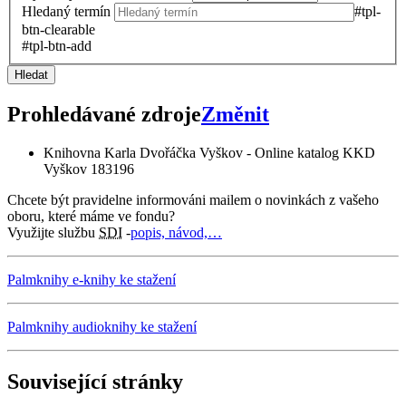
Hledaný termín
#tpl-
btn-clearable
#tpl-btn-add
Hledat
Prohledávané zdroje
Změnit
Knihovna Karla Dvořáčka Vyškov - Online katalog KKD
Vyškov
183196
Chcete být pravidelne informováni mailem o novinkách z vašeho
oboru, které máme ve fondu?
Využijte službu
SDI
-
popis, návod,…
Palmknihy e-knihy ke stažení
Palmknihy audioknihy ke stažení
Související stránky