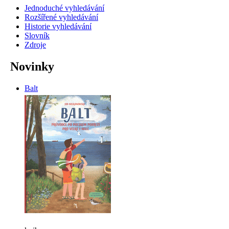
Jednoduché vyhledávání
Rozšířené vyhledávání
Historie vyhledávání
Slovník
Zdroje
Novinky
Balt