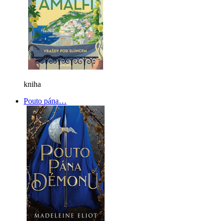
kniha
Pouto pána…