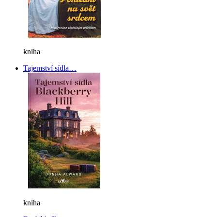
kniha
Tajemství sídla…
kniha