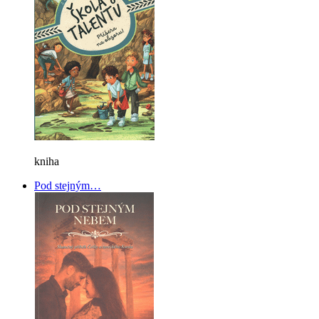
kniha
Pod stejným…