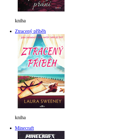
kniha
Ztracený příběh
kniha
Minecraft