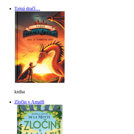
Tajná dračí…
kniha
Zločin v Amalfi