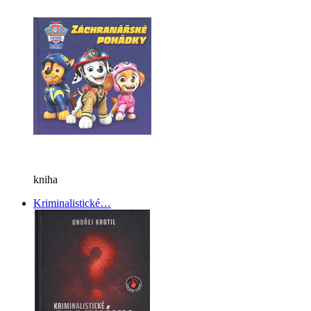
kniha
Kriminalistické…