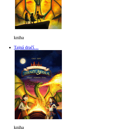
kniha
Tajná dračí…
kniha