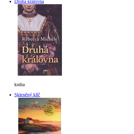
Druhá královna
kniha
Skleněný klíč