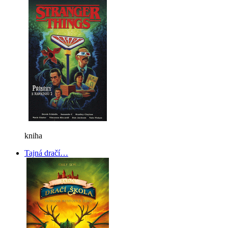
kniha
Tajná dračí…