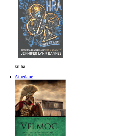
kniha
Athéňané