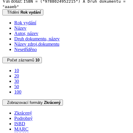
Váš dotaz:
ISBN = ("9788024952215") A Druh dokumentu =
"aaaeb"
Třídění
Rok vydání
Rok vydání
Název
Autor, název
Druh dokumentu, název
Název zdroj.dokumentu
Nesetříděno
Počet záznamů
10
10
20
30
50
100
Zobrazovací formáty
Zkrácený
Zkrácený
Podrobný
ISBD
MARC