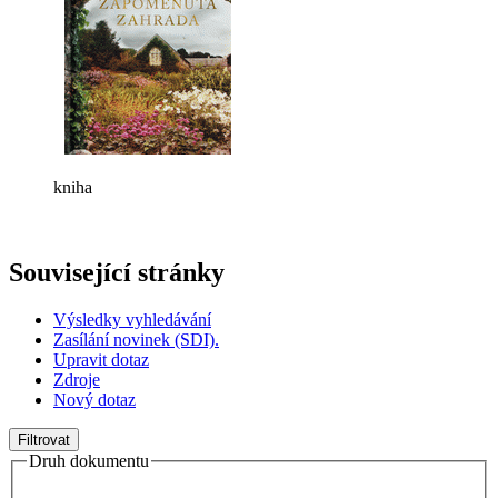
kniha
Související stránky
Výsledky vyhledávání
Zasílání novinek (SDI).
Upravit dotaz
Zdroje
Nový dotaz
Filtrovat
Druh dokumentu