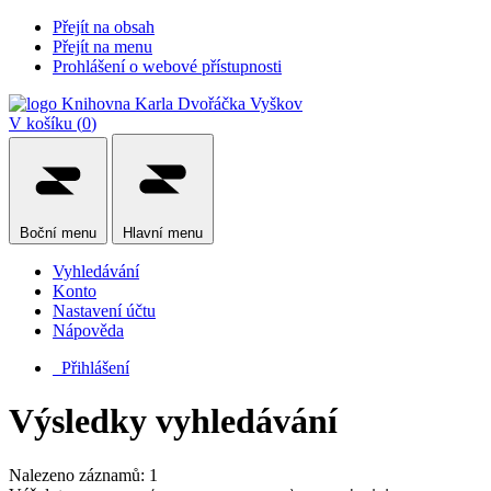
Přejít na obsah
Přejít na menu
Prohlášení o webové přístupnosti
V košíku (
0
)
Boční
menu
Hlavní
menu
Vyhledávání
Konto
Nastavení účtu
Nápověda
Přihlášení
Výsledky vyhledávání
Nalezeno záznamů: 1