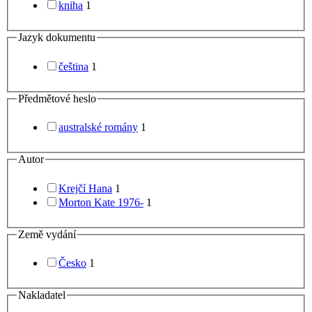
kniha
1
Jazyk dokumentu
čeština
1
Předmětové heslo
australské romány
1
Autor
Krejčí Hana
1
Morton Kate 1976-
1
Země vydání
Česko
1
Nakladatel