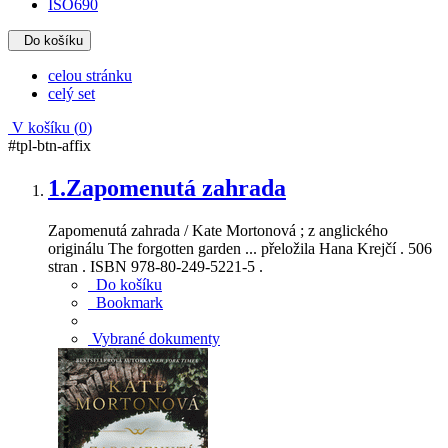
ISO690
Do košíku
celou stránku
celý set
V košíku (
0
)
#tpl-btn-affix
1.
Zapomenutá zahrada
Zapomenutá zahrada / Kate Mortonová ; z anglického
originálu The forgotten garden ... přeložila Hana Krejčí . 506
stran . ISBN 978-80-249-5221-5 .
Do košíku
Bookmark
Vybrané dokumenty