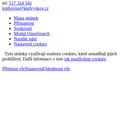
tel:
517 324 541
knihovna@kkdvyskov.cz
Mapa stránek
Přístupnost
Soukromí
Modul OpenSearch
Napište nám
Nastavení cookies
Tyto stránky využívají soubory cookies, které usnadňují jejich
prohlížení. Další informace o tom
jak používáme cookies
.
Přijmout vše
Nastavení
Odmítnout vše