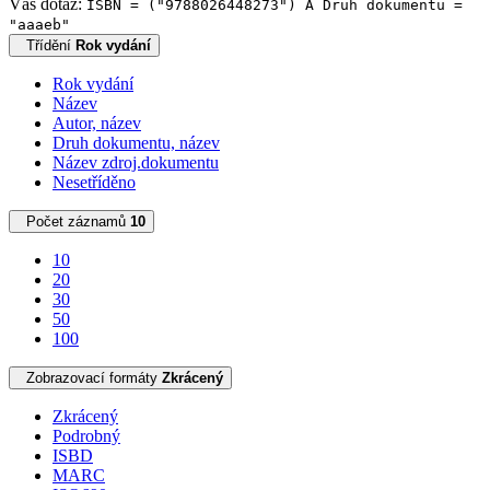
Váš dotaz:
ISBN = ("9788026448273") A Druh dokumentu =
"aaaeb"
Třídění
Rok vydání
Rok vydání
Název
Autor, název
Druh dokumentu, název
Název zdroj.dokumentu
Nesetříděno
Počet záznamů
10
10
20
30
50
100
Zobrazovací formáty
Zkrácený
Zkrácený
Podrobný
ISBD
MARC