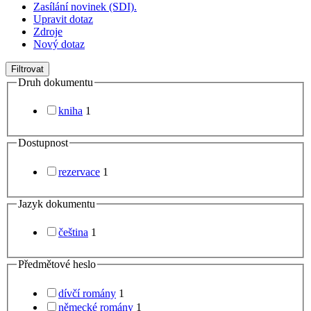
Zasílání novinek (SDI).
Upravit dotaz
Zdroje
Nový dotaz
Filtrovat
Druh dokumentu
kniha
1
Dostupnost
rezervace
1
Jazyk dokumentu
čeština
1
Předmětové heslo
dívčí romány
1
německé romány
1