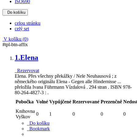
ISO690
Do košíku
celou stránku
celý set
V košíku (
0
)
#tpl-btn-affix
1.
Elena
Rezervovat
Elena. Přes všechny překážky / Nele Neuhausová ; z
německého originálu Elena - Gegen alle Hindernisse ...
přeložila Ivana Führmann Vízdalová . 294 stran . ISBN 978-
80-264-4827-3 : .
Pobočka
Volné
Vypůjčené
Rezervované
Prezenčně
Nedos
Knihovna
0
1
0
0
0
Vyškov
Do košíku
Bookmark