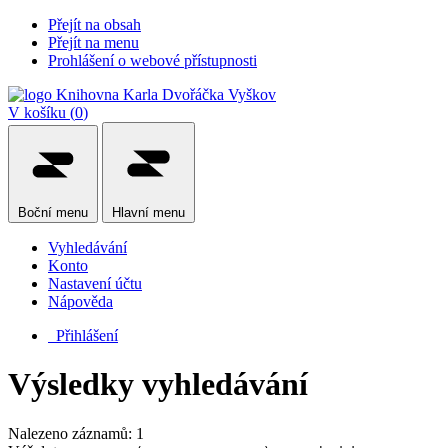
Přejít na obsah
Přejít na menu
Prohlášení o webové přístupnosti
V košíku (
0
)
Boční
menu
Hlavní
menu
Vyhledávání
Konto
Nastavení účtu
Nápověda
Přihlášení
Výsledky vyhledávání
Nalezeno záznamů: 1