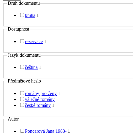
Druh dokumentu
kniha
1
Dostupnost
rezervace
1
Jazyk dokumentu
čeština
1
Předmětové heslo
romány pro ženy
1
válečné romány
1
české romány
1
Autor
Poncarová Jana 1983-
1