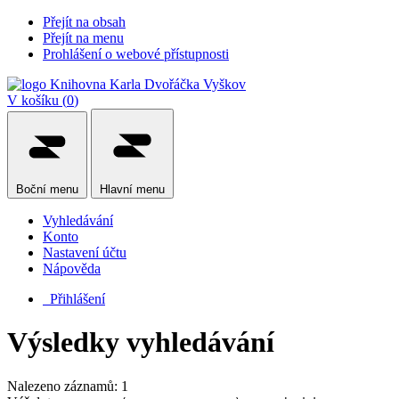
Přejít na obsah
Přejít na menu
Prohlášení o webové přístupnosti
V košíku (
0
)
Boční
menu
Hlavní
menu
Vyhledávání
Konto
Nastavení účtu
Nápověda
Přihlášení
Výsledky vyhledávání
Nalezeno záznamů: 1