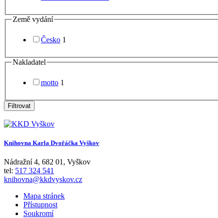
Země vydání
Česko
1
Nakladatel
motto
1
Filtrovat
Knihovna Karla Dvořáčka Vyškov
Nádražní 4
,
682 01
,
Vyškov
tel:
517 324 541
knihovna@kkdvyskov.cz
Mapa stránek
Přístupnost
Soukromí