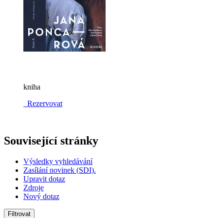
kniha
Rezervovat
Související stránky
Výsledky vyhledávání
Zasílání novinek (SDI).
Upravit dotaz
Zdroje
Nový dotaz
Filtrovat