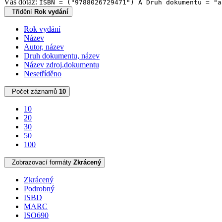
Váš dotaz:
ISBN = ("9788026729471") A Druh dokumentu = "a
Třídění
Rok vydání
Rok vydání
Název
Autor, název
Druh dokumentu, název
Název zdroj.dokumentu
Nesetříděno
Počet záznamů
10
10
20
30
50
100
Zobrazovací formáty
Zkrácený
Zkrácený
Podrobný
ISBD
MARC
ISO690