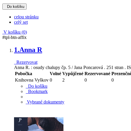
Do košíku
celou stránku
celý set
V košíku (
0
)
#tpl-btn-affix
1.
Anna R
Rezervovat
Anna R. : osudy chalupy čp. 5 / Jana Poncarová . 251 stran . 
Pobočka
Volné
Vypůjčené
Rezervované
Prezenčn
Knihovna Vyškov
0
2
0
0
Do košíku
Bookmark
Vybrané dokumenty