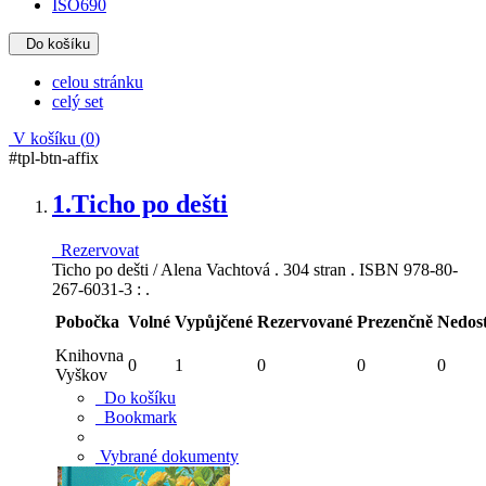
ISO690
Do košíku
celou stránku
celý set
V košíku (
0
)
#tpl-btn-affix
1.
Ticho po dešti
Rezervovat
Ticho po dešti / Alena Vachtová . 304 stran . ISBN 978-80-
267-6031-3 : .
Pobočka
Volné
Vypůjčené
Rezervované
Prezenčně
Nedos
Knihovna
0
1
0
0
0
Vyškov
Do košíku
Bookmark
Vybrané dokumenty