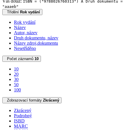
Váš dotaz:
ISBN = ("9788026760313") A Druh dokumentu =
"aaaeb"
Třídění
Rok vydání
Rok vydání
Název
Autor, název
Druh dokumentu, název
Název zdroj.dokumentu
Nesetříděno
Počet záznamů
10
10
20
30
50
100
Zobrazovací formáty
Zkrácený
Zkrácený
Podrobný
ISBD
MARC