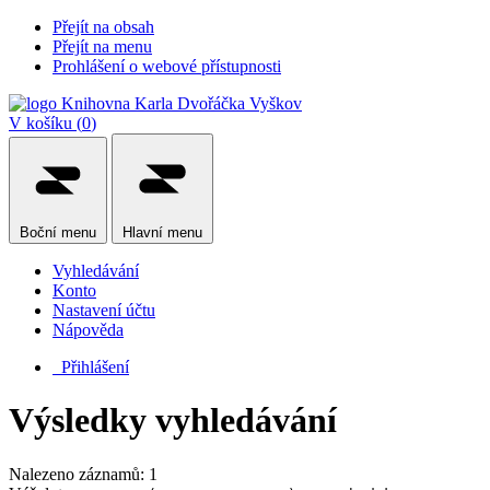
Přejít na obsah
Přejít na menu
Prohlášení o webové přístupnosti
V košíku (
0
)
Boční
menu
Hlavní
menu
Vyhledávání
Konto
Nastavení účtu
Nápověda
Přihlášení
Výsledky vyhledávání
Nalezeno záznamů: 1