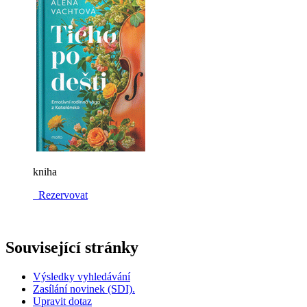
kniha
Rezervovat
Související stránky
Výsledky vyhledávání
Zasílání novinek (SDI).
Upravit dotaz