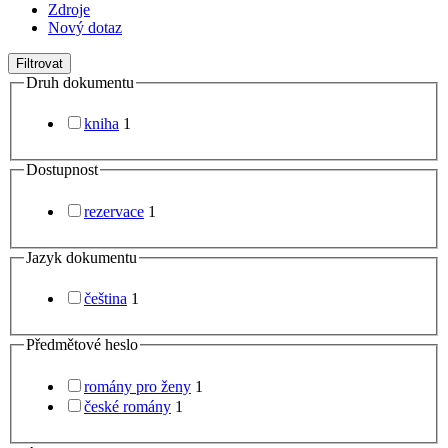
Zdroje
Nový dotaz
Filtrovat
Druh dokumentu
kniha
1
Dostupnost
rezervace
1
Jazyk dokumentu
čeština
1
Předmětové heslo
romány pro ženy
1
české romány
1