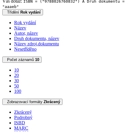
Váš dotaz:
ISBN = ("9788026760832") A Druh dokumentu =
"aaaeb"
Třídění
Rok vydání
Rok vydání
Název
Autor, název
Druh dokumentu, název
Název zdroj.dokumentu
Nesetříděno
Počet záznamů
10
10
20
30
50
100
Zobrazovací formáty
Zkrácený
Zkrácený
Podrobný
ISBD
MARC