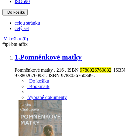
ISO690
Do košíku
celou stránku
celý set
V košíku (
0
)
#tpl-btn-affix
1.
Pomněnkové matky
Pomněnkové matky . 216 . ISBN
9788026760832
. ISBN
9788026760931. ISBN 9788026760849 .
Do košíku
Bookmark
Vybrané dokumenty