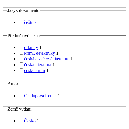
Jazyk dokumentu
čeština
1
Předmětové heslo
e-knihy
1
krimi, detektivky
1
česká a světová literatura
1
česká literatura
1
české krimi
1
Autor
Chalupová Lenka
1
Země vydání
Česko
1