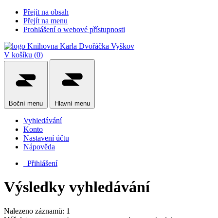
Přejít na obsah
Přejít na menu
Prohlášení o webové přístupnosti
V košíku (
0
)
Boční
menu
Hlavní
menu
Vyhledávání
Konto
Nastavení účtu
Nápověda
Přihlášení
Výsledky vyhledávání
Nalezeno záznamů: 1