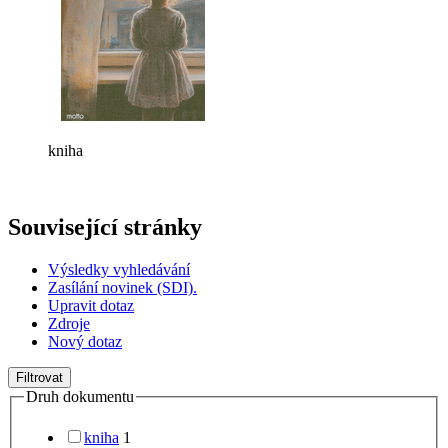
kniha
Související stránky
Výsledky vyhledávání
Zasílání novinek (SDI).
Upravit dotaz
Zdroje
Nový dotaz
Filtrovat
Druh dokumentu
kniha
1