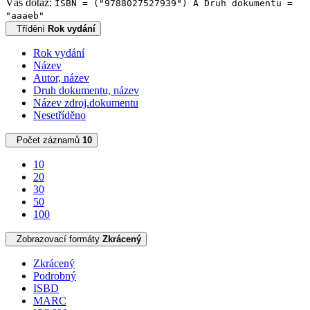
Váš dotaz:
ISBN = ("9788027527939") A Druh dokumentu =
"aaaeb"
Třídění
Rok vydání
Rok vydání
Název
Autor, název
Druh dokumentu, název
Název zdroj.dokumentu
Nesetříděno
Počet záznamů
10
10
20
30
50
100
Zobrazovací formáty
Zkrácený
Zkrácený
Podrobný
ISBD
MARC