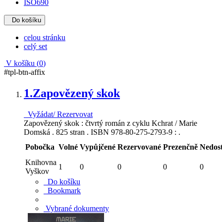
ISO690
Do košíku
celou stránku
celý set
V košíku (
0
)
#tpl-btn-affix
1.
Zapovězený skok
Vyžádat/ Rezervovat
Zapovězený skok : čtvrtý román z cyklu Kchrat / Marie
Domská . 825 stran . ISBN 978-80-275-2793-9 : .
Pobočka
Volné
Vypůjčené
Rezervované
Prezenčně
Nedos
Knihovna
1
0
0
0
0
Vyškov
Do košíku
Bookmark
Vybrané dokumenty