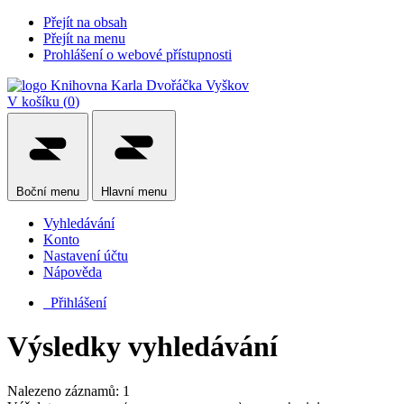
Přejít na obsah
Přejít na menu
Prohlášení o webové přístupnosti
V košíku (
0
)
Boční
menu
Hlavní
menu
Vyhledávání
Konto
Nastavení účtu
Nápověda
Přihlášení
Výsledky vyhledávání
Nalezeno záznamů: 1