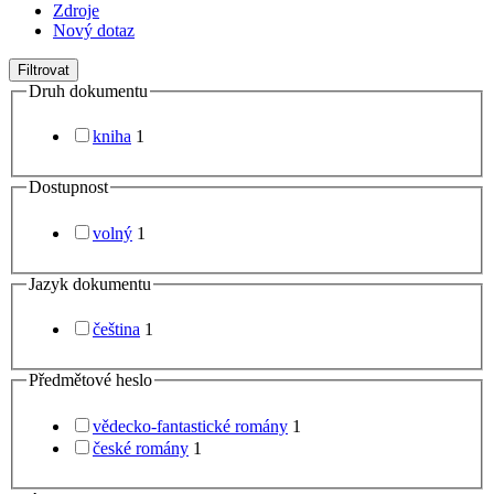
Zdroje
Nový dotaz
Filtrovat
Druh dokumentu
kniha
1
Dostupnost
volný
1
Jazyk dokumentu
čeština
1
Předmětové heslo
vědecko-fantastické romány
1
české romány
1