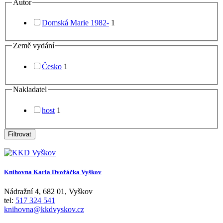
Autor
Domská Marie 1982-
1
Země vydání
Česko
1
Nakladatel
host
1
Filtrovat
Knihovna Karla Dvořáčka Vyškov
Nádražní 4
,
682 01
,
Vyškov
tel:
517 324 541
knihovna@kkdvyskov.cz