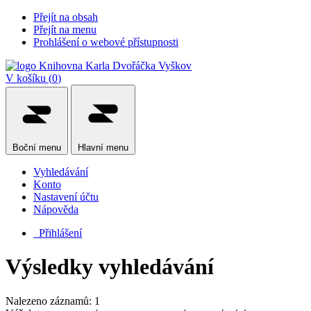
Přejít na obsah
Přejít na menu
Prohlášení o webové přístupnosti
V košíku (
0
)
Boční
menu
Hlavní
menu
Vyhledávání
Konto
Nastavení účtu
Nápověda
Přihlášení
Výsledky vyhledávání
Nalezeno záznamů: 1