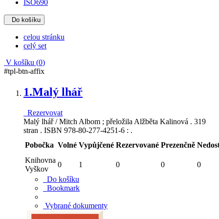
ISO690
Do košíku
celou stránku
celý set
V košíku (
0
)
#tpl-btn-affix
1.
Malý lhář
Rezervovat
Malý lhář / Mitch Albom ; přeložila Alžběta Kalinová . 319
stran . ISBN 978-80-277-4251-6 : .
Pobočka
Volné
Vypůjčené
Rezervované
Prezenčně
Nedos
Knihovna
0
1
0
0
0
Vyškov
Do košíku
Bookmark
Vybrané dokumenty