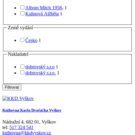
Albom Mitch 1958-
1
Kalinová Alžběta
1
Země vydání
Česko
1
Nakladatel
dobrovský s.r.o
1
dobrovský s.r.o.
1
Filtrovat
Knihovna Karla Dvořáčka Vyškov
Nádražní 4
,
682 01
,
Vyškov
tel:
517 324 541
knihovna@kkdvyskov.cz