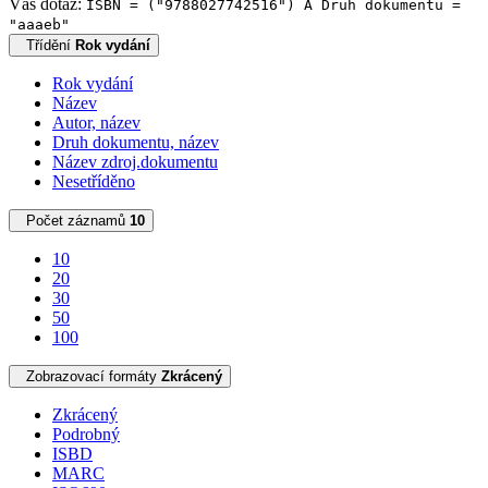
Váš dotaz:
ISBN = ("9788027742516") A Druh dokumentu =
"aaaeb"
Třídění
Rok vydání
Rok vydání
Název
Autor, název
Druh dokumentu, název
Název zdroj.dokumentu
Nesetříděno
Počet záznamů
10
10
20
30
50
100
Zobrazovací formáty
Zkrácený
Zkrácený
Podrobný
ISBD
MARC