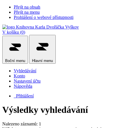
Přejít na obsah
Přejít na menu
Prohlášení o webové přístupnosti
V košíku (
0
)
Boční
menu
Hlavní
menu
Vyhledávání
Konto
Nastavení účtu
Nápověda
Přihlášení
Výsledky vyhledávání
Nalezeno záznamů: 1