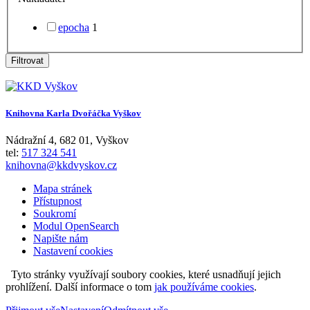
epocha
1
Filtrovat
Knihovna Karla Dvořáčka Vyškov
Nádražní 4
,
682 01
,
Vyškov
tel:
517 324 541
knihovna@kkdvyskov.cz
Mapa stránek
Přístupnost
Soukromí
Modul OpenSearch
Napište nám
Nastavení cookies
Tyto stránky využívají soubory cookies, které usnadňují jejich
prohlížení. Další informace o tom
jak používáme cookies
.