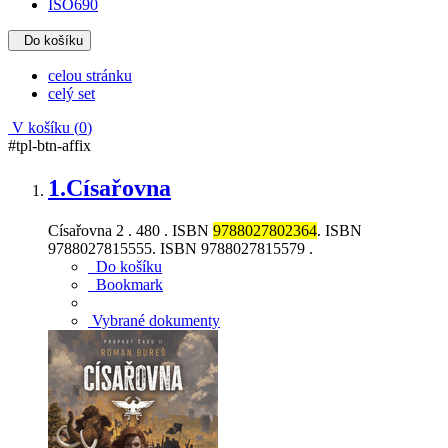
ISO690
Do košíku
celou stránku
celý set
V košíku (
0
)
#tpl-btn-affix
1.
Císařovna
Císařovna 2 . 480 . ISBN
9788027802364
. ISBN
9788027815555. ISBN 9788027815579 .
Do košíku
Bookmark
Vybrané dokumenty