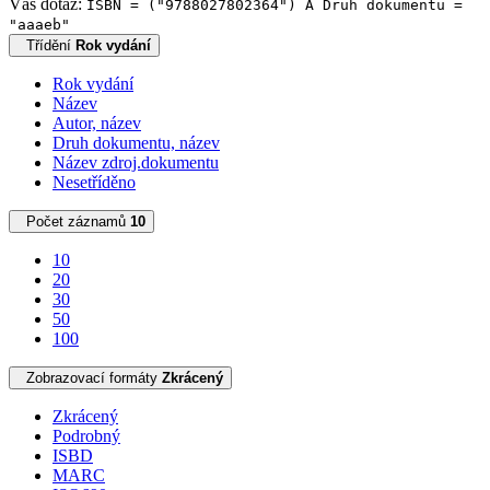
Váš dotaz:
ISBN = ("9788027802364") A Druh dokumentu =
"aaaeb"
Třídění
Rok vydání
Rok vydání
Název
Autor, název
Druh dokumentu, název
Název zdroj.dokumentu
Nesetříděno
Počet záznamů
10
10
20
30
50
100
Zobrazovací formáty
Zkrácený
Zkrácený
Podrobný
ISBD
MARC