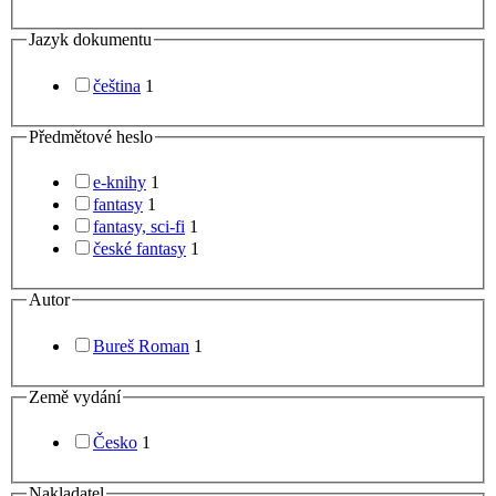
Jazyk dokumentu
čeština
1
Předmětové heslo
e-knihy
1
fantasy
1
fantasy, sci-fi
1
české fantasy
1
Autor
Bureš Roman
1
Země vydání
Česko
1
Nakladatel