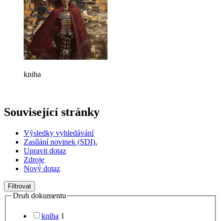
kniha
Související stránky
Výsledky vyhledávání
Zasílání novinek (SDI).
Upravit dotaz
Zdroje
Nový dotaz
Filtrovat
Druh dokumentu
kniha
1