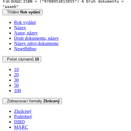
Váš dotaz:
ISBN = ("9788053013055") A Druh dokumentu =
"aaaeb"
Třídění
Rok vydání
Rok vydání
Název
Autor, název
Druh dokumentu, název
Název zdroj.dokumentu
Nesetříděno
Počet záznamů
10
10
20
30
50
100
Zobrazovací formáty
Zkrácený
Zkrácený
Podrobný
ISBD
MARC