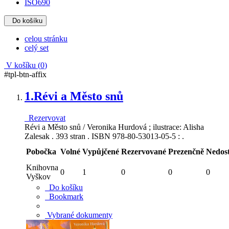
ISO690
Do košíku
celou stránku
celý set
V košíku (
0
)
#tpl-btn-affix
1.
Révi a Město snů
Rezervovat
Révi a Město snů / Veronika Hurdová ; ilustrace: Alisha
Zalesak . 393 stran . ISBN 978-80-53013-05-5 : .
Pobočka
Volné
Vypůjčené
Rezervované
Prezenčně
Nedos
Knihovna
0
1
0
0
0
Vyškov
Do košíku
Bookmark
Vybrané dokumenty