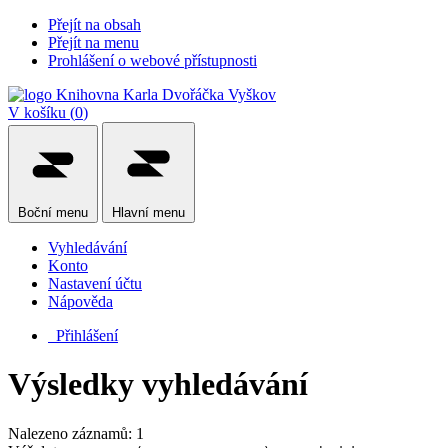
Přejít na obsah
Přejít na menu
Prohlášení o webové přístupnosti
V košíku (
0
)
Boční
menu
Hlavní
menu
Vyhledávání
Konto
Nastavení účtu
Nápověda
Přihlášení
Výsledky vyhledávání
Nalezeno záznamů: 1