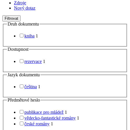
Zdroje
Nový dotaz
Filtrovat
Druh dokumentu
kniha
1
Dostupnost
rezervace
1
Jazyk dokumentu
čeština
1
Předmětové heslo
publikace pro mládež
1
vědecko-fantastické romány
1
české romány
1