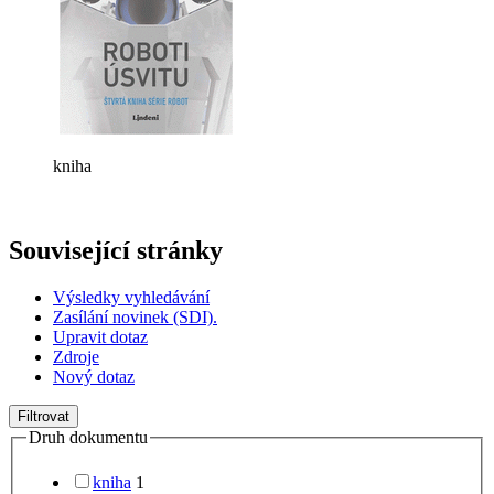
kniha
Související stránky
Výsledky vyhledávání
Zasílání novinek (SDI).
Upravit dotaz
Zdroje
Nový dotaz
Filtrovat
Druh dokumentu
kniha
1