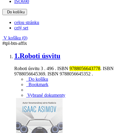
ISO690
Do košíku
celou stránku
celý set
V košíku (
0
)
#tpl-btn-affix
1.
Roboti úsvitu
Roboti úsvitu 3 . 496 . ISBN
9788056643778
. ISBN
9788056645369. ISBN 9788056645352 .
Do košíku
Bookmark
Vybrané dokumenty