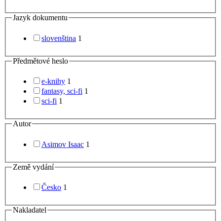
Jazyk dokumentu
slovenština
1
Předmětové heslo
e-knihy
1
fantasy, sci-fi
1
sci-fi
1
Autor
Asimov Isaac
1
Země vydání
Česko
1
Nakladatel