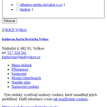
albatros media slovakia s.r.o
1
lindeni
1
Filtrovat
Knihovna Karla Dvořáčka Vyškov
Nádražní 4
,
682 01
,
Vyškov
tel:
517 324 541
knihovna@kkdvyskov.cz
Mapa stránek
Přístupnost
Soukromí
Modul OpenSearch
Napište nám
Nastavení cookies
Tyto stránky využívají soubory cookies, které usnadňují jejich
prohlížení. Další informace o tom
jak používáme cookies
.