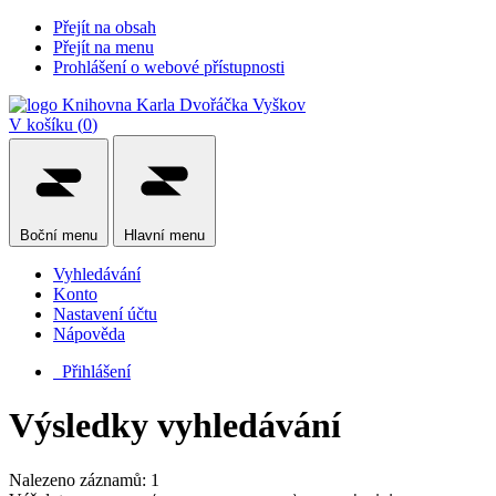
Přejít na obsah
Přejít na menu
Prohlášení o webové přístupnosti
V košíku (
0
)
Boční
menu
Hlavní
menu
Vyhledávání
Konto
Nastavení účtu
Nápověda
Přihlášení
Výsledky vyhledávání
Nalezeno záznamů: 1