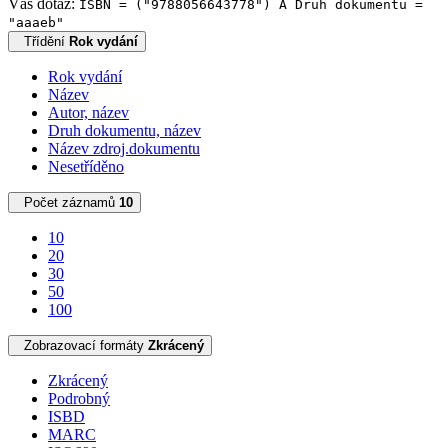
Váš dotaz:
ISBN = ("9788056643778") A Druh dokumentu =
"aaaeb"
Třídění
Rok vydání
Rok vydání
Název
Autor, název
Druh dokumentu, název
Název zdroj.dokumentu
Nesetříděno
Počet záznamů
10
10
20
30
50
100
Zobrazovací formáty
Zkrácený
Zkrácený
Podrobný
ISBD
MARC