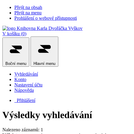
Přejít na obsah
Přejít na menu
Prohlášení o webové přístupnosti
V košíku (
0
)
Boční
menu
Hlavní
menu
Vyhledávání
Konto
Nastavení účtu
Nápověda
Přihlášení
Výsledky vyhledávání
Nalezeno záznamů: 1