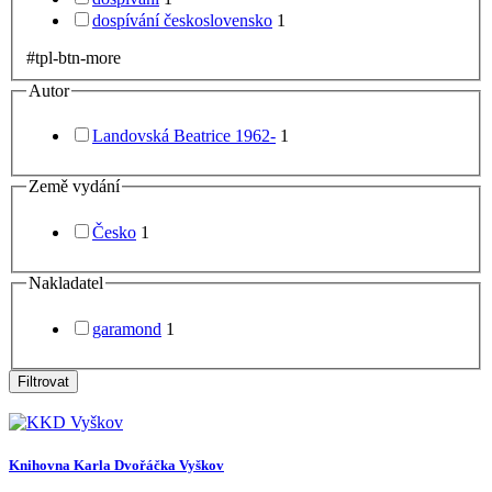
dospívání československo
1
#tpl-btn-more
Autor
Landovská Beatrice 1962-
1
Země vydání
Česko
1
Nakladatel
garamond
1
Filtrovat
Knihovna Karla Dvořáčka Vyškov