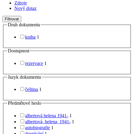
Zdroje
Nový dotaz
Filtrovat
Druh dokumentu
kniha
1
Dostupnost
rezervace
1
Jazyk dokumentu
čeština
1
Předmětové heslo
albertová helena 1941-
1
albertová, helena, 1941-
1
autobiografie
1
dospívání
1