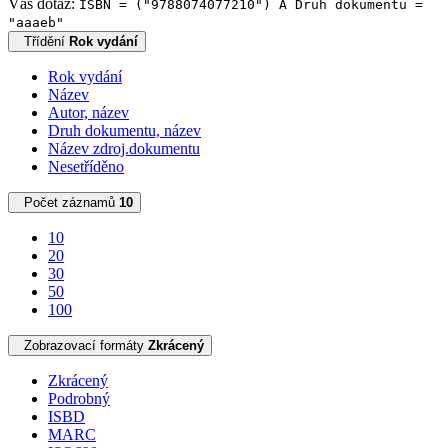
Váš dotaz:
ISBN = ("9788074077210") A Druh dokumentu =
"aaaeb"
Třídění
Rok vydání
Rok vydání
Název
Autor, název
Druh dokumentu, název
Název zdroj.dokumentu
Nesetříděno
Počet záznamů
10
10
20
30
50
100
Zobrazovací formáty
Zkrácený
Zkrácený
Podrobný
ISBD
MARC