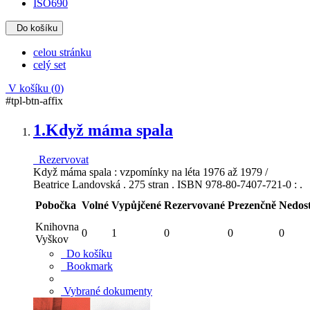
ISO690
Do košíku
celou stránku
celý set
V košíku (
0
)
#tpl-btn-affix
1.
Když máma spala
Rezervovat
Když máma spala : vzpomínky na léta 1976 až 1979 /
Beatrice Landovská . 275 stran . ISBN 978-80-7407-721-0 : .
Pobočka
Volné
Vypůjčené
Rezervované
Prezenčně
Nedos
Knihovna
0
1
0
0
0
Vyškov
Do košíku
Bookmark
Vybrané dokumenty