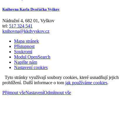
Knihovna Karla Dvořáčka Vyškov
Nádražní 4
,
682 01
,
Vyškov
tel:
517 324 541
knihovna@kkdvyskov.cz
Mapa stránek
Přístupnost
Soukromí
Modul OpenSearch
Napište nám
Nastavení cookies
Tyto stránky využívají soubory cookies, které usnadňují jejich
prohlížení. Další informace o tom
jak používáme cookies
.
Přijmout vše
Nastavení
Odmítnout vše