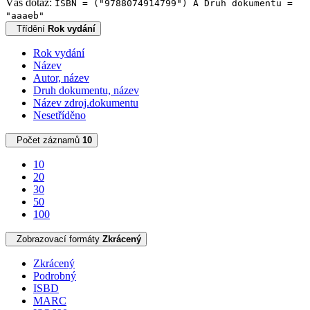
Váš dotaz:
ISBN = ("9788074914799") A Druh dokumentu =
"aaaeb"
Třídění
Rok vydání
Rok vydání
Název
Autor, název
Druh dokumentu, název
Název zdroj.dokumentu
Nesetříděno
Počet záznamů
10
10
20
30
50
100
Zobrazovací formáty
Zkrácený
Zkrácený
Podrobný
ISBD
MARC