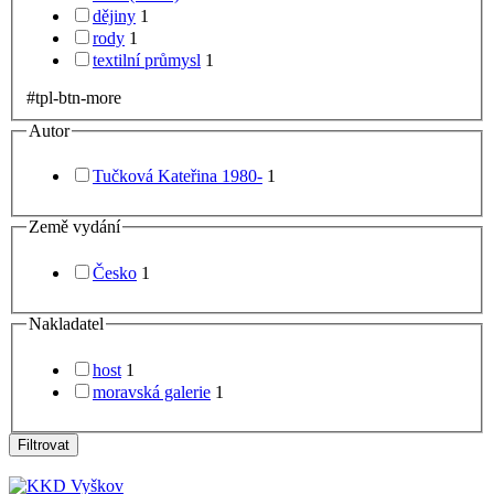
dějiny
1
rody
1
textilní průmysl
1
#tpl-btn-more
Autor
Tučková Kateřina 1980-
1
Země vydání
Česko
1
Nakladatel
host
1
moravská galerie
1
Filtrovat