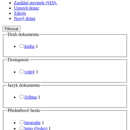
Zasílání novinek (SDI).
Upravit dotaz
Zdroje
Nový dotaz
Filtrovat
Druh dokumentu
kniha
1
Dostupnost
volný
1
Jazyk dokumentu
čeština
1
Předmětové heslo
biografie
1
brno (česko)
1