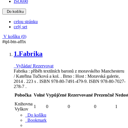
ISO690
Do košíku
celou stránku
celý set
V košíku (
0
)
#tpl-btn-affix
1.
Fabrika
Vyžádat/ Rezervovat
Fabrika : příběh textilních baronů z moravského Manchesteru
/ Kateřina Tučková a kol. . Brno : Host : Moravská galerie,
2014 . 223 s . ISBN 978-80-7491-479-9. ISBN 978-80-7027-
278-7 .
Pobočka
Volné
Vypůjčené
Rezervované
Prezenčně
Nedos
Knihovna
1
0
0
0
1
Vyškov
Do košíku
Bookmark