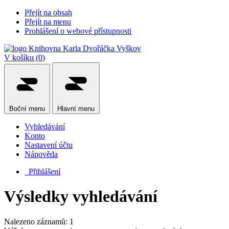
Přejít na obsah
Přejít na menu
Prohlášení o webové přístupnosti
V košíku (
0
)
Boční
menu
Hlavní
menu
Vyhledávání
Konto
Nastavení účtu
Nápověda
Přihlášení
Výsledky vyhledávání
Nalezeno záznamů: 1