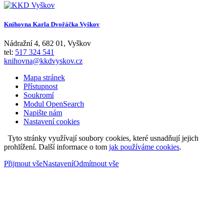
Knihovna Karla Dvořáčka Vyškov
Nádražní 4
,
682 01
,
Vyškov
tel:
517 324 541
knihovna@kkdvyskov.cz
Mapa stránek
Přístupnost
Soukromí
Modul OpenSearch
Napište nám
Nastavení cookies
Tyto stránky využívají soubory cookies, které usnadňují jejich
prohlížení. Další informace o tom
jak používáme cookies
.
Přijmout vše
Nastavení
Odmítnout vše