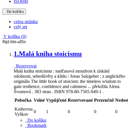
ISO690
Do košíku
celou stránku
celý set
V košíku (
0
)
#tpl-btn-affix
1.
Malá kniha stoicismu
Rezervovat
Malá kniha stoicismu : nadčasová moudrost k získání
odolnosti, sebedůvěry a klidu / Jonas Salzgeber ; z anglického
originálu The little book of stoicism: the timeless wisdom to
gain resilience, confidence and calmness ... přeložila Alena
Švomová . 383 stran . ISBN 978-80-7565-949-1 .
Pobočka
Volné
Vypůjčené
Rezervované
Prezenčně
Nedos
Knihovna
0
1
0
0
0
Vyškov
Do košíku
Bookmark