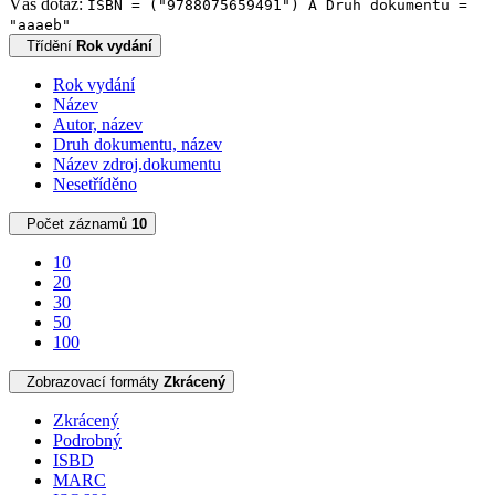
Váš dotaz:
ISBN = ("9788075659491") A Druh dokumentu =
"aaaeb"
Třídění
Rok vydání
Rok vydání
Název
Autor, název
Druh dokumentu, název
Název zdroj.dokumentu
Nesetříděno
Počet záznamů
10
10
20
30
50
100
Zobrazovací formáty
Zkrácený
Zkrácený
Podrobný
ISBD
MARC