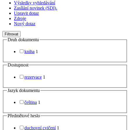
Výsledky vyhledávání
Zasílání novinek (SDI).
Upravit dotaz
Zdroje
Nový dotaz
Filtrovat
Druh dokumentu
kniha
1
Dostupnost
rezervace
1
Jazyk dokumentu
čeština
1
Předmětové heslo
duchovní cvičení
1