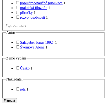
populárně-naučné publikace
1
praktická filozofie
1
příručky
1
rozvoj osobnosti
1
#tpl-btn-more
Autor
Salzgeber Jonas 1992-
1
Švomová Alena
1
Země vydání
Česko
1
Nakladatel
jota
1
Filtrovat