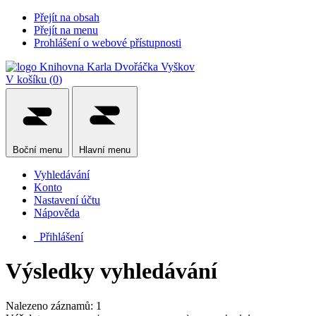
Přejít na obsah
Přejít na menu
Prohlášení o webové přístupnosti
V košíku (
0
)
Boční
menu
Hlavní
menu
Vyhledávání
Konto
Nastavení účtu
Nápověda
Přihlášení
Výsledky vyhledávání
Nalezeno záznamů: 1