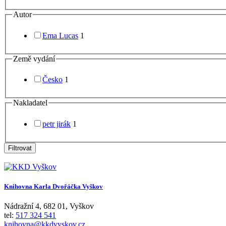
Autor
Ema Lucas
1
Země vydání
Česko
1
Nakladatel
petr jirák
1
Filtrovat
Knihovna Karla Dvořáčka Vyškov
Nádražní 4
,
682 01
,
Vyškov
tel:
517 324 541
knihovna@kkdvyskov.cz