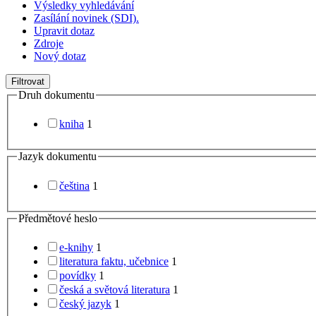
Výsledky vyhledávání
Zasílání novinek (SDI).
Upravit dotaz
Zdroje
Nový dotaz
Filtrovat
Druh dokumentu
kniha
1
Jazyk dokumentu
čeština
1
Předmětové heslo
e-knihy
1
literatura faktu, učebnice
1
povídky
1
česká a světová literatura
1
český jazyk
1