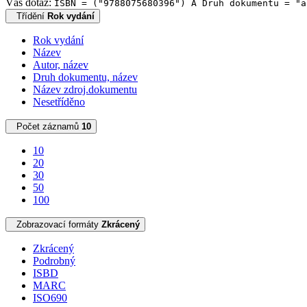
Váš dotaz:
ISBN = ("9788075680396") A Druh dokumentu = "a
Třídění
Rok vydání
Rok vydání
Název
Autor, název
Druh dokumentu, název
Název zdroj.dokumentu
Nesetříděno
Počet záznamů
10
10
20
30
50
100
Zobrazovací formáty
Zkrácený
Zkrácený
Podrobný
ISBD
MARC
ISO690