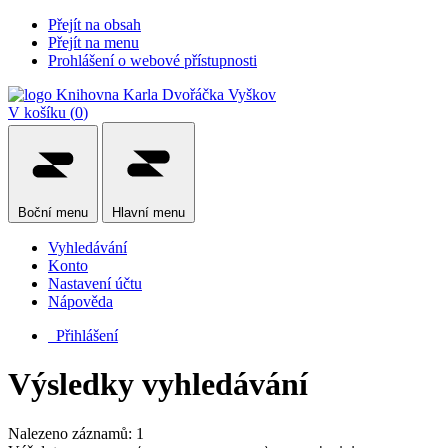
Přejít na obsah
Přejít na menu
Prohlášení o webové přístupnosti
V košíku (
0
)
Boční
menu
Hlavní
menu
Vyhledávání
Konto
Nastavení účtu
Nápověda
Přihlášení
Výsledky vyhledávání
Nalezeno záznamů: 1