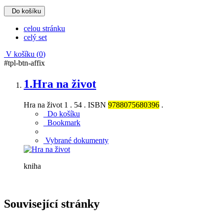
Do košíku
celou stránku
celý set
V košíku (
0
)
#tpl-btn-affix
1.
Hra na život
Hra na život 1 . 54 . ISBN
9788075680396
.
Do košíku
Bookmark
Vybrané dokumenty
kniha
Související stránky