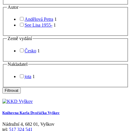
Autor
Andělová Petra
1
See Lisa 1955-
1
Země vydání
Česko
1
Nakladatel
jota
1
Filtrovat
Knihovna Karla Dvořáčka Vyškov
Nádražní 4
,
682 01
,
Vyškov
tel:
517 324 541