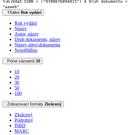
Váš dotaz:
ISBN = ("9788076894815") A Druh dokumentu =
"aaaeb"
Třídění
Rok vydání
Rok vydání
Název
Autor, název
Druh dokumentu, název
Název zdroj.dokumentu
Nesetříděno
Počet záznamů
10
10
20
30
50
100
Zobrazovací formáty
Zkrácený
Zkrácený
Podrobný
ISBD
MARC