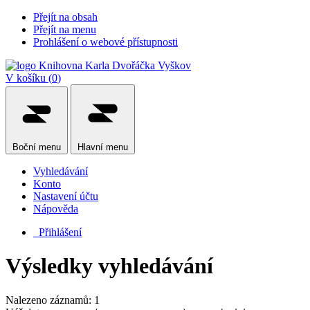
Přejít na obsah
Přejít na menu
Prohlášení o webové přístupnosti
V košíku (
0
)
Boční
menu
Hlavní
menu
Vyhledávání
Konto
Nastavení účtu
Nápověda
Přihlášení
Výsledky vyhledávání
Nalezeno záznamů: 1