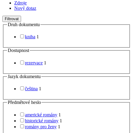
Zdroje
Nový dotaz
Filtrovat
Druh dokumentu
kniha
1
Dostupnost
rezervace
1
Jazyk dokumentu
čeština
1
Předmětové heslo
americké romány
1
historické romány
1
romány pro ženy
1