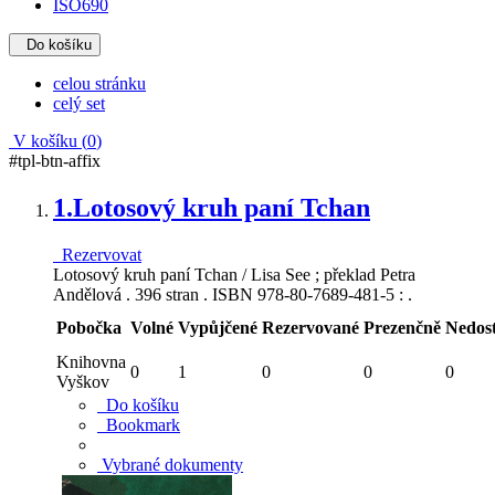
ISO690
Do košíku
celou stránku
celý set
V košíku (
0
)
#tpl-btn-affix
1.
Lotosový kruh paní Tchan
Rezervovat
Lotosový kruh paní Tchan / Lisa See ; překlad Petra
Andělová . 396 stran . ISBN 978-80-7689-481-5 : .
Pobočka
Volné
Vypůjčené
Rezervované
Prezenčně
Nedos
Knihovna
0
1
0
0
0
Vyškov
Do košíku
Bookmark
Vybrané dokumenty