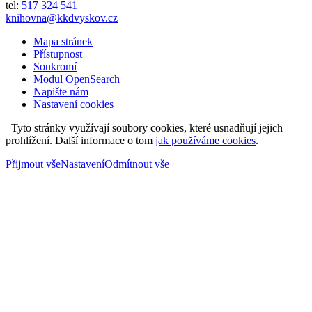
tel:
517 324 541
knihovna@kkdvyskov.cz
Mapa stránek
Přístupnost
Soukromí
Modul OpenSearch
Napište nám
Nastavení cookies
Tyto stránky využívají soubory cookies, které usnadňují jejich
prohlížení. Další informace o tom
jak používáme cookies
.
Přijmout vše
Nastavení
Odmítnout vše