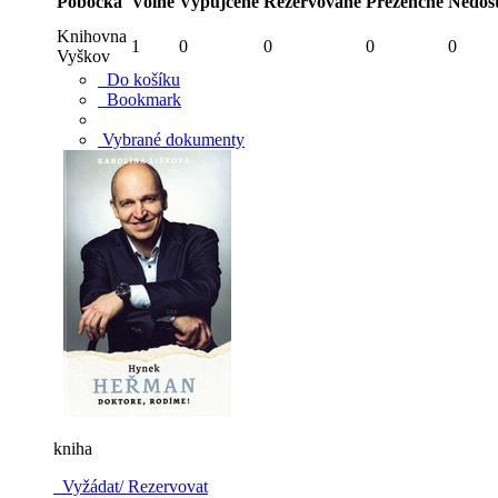
Pobočka
Volné
Vypůjčené
Rezervované
Prezenčně
Nedos
Knihovna
1
0
0
0
0
Vyškov
Do košíku
Bookmark
Vybrané dokumenty
kniha
Vyžádat/ Rezervovat