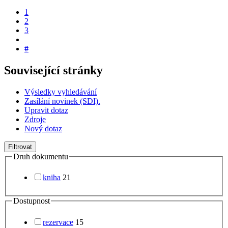
1
2
3
#
Související stránky
Výsledky vyhledávání
Zasílání novinek (SDI).
Upravit dotaz
Zdroje
Nový dotaz
Filtrovat
Druh dokumentu
kniha
21
Dostupnost
rezervace
15