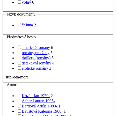
volný
6
Jazyk dokumentu
čeština
21
Předmětové heslo
americké romány
6
romány pro ženy
5
thrillery (romány)
5
detektivní romány
4
erotické romány
3
#tpl-btn-more
Autor
Kozák Jan 1970-
2
Asher Lauren 1995-
1
Bartlová Adéla 1983-
1
Batistová Kateřina 1968-
1