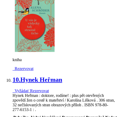
kniha
Rezervovat
10.
Hynek Heřman
Vyžádat/ Rezervovat
Hynek Heřman : doktore, rodíme! : plus pět otevřených
zpovědí žen o cestě k mateřství / Karolína Lišková . 306 stran,
32 nečíslovaných stran obrazových příloh . ISBN 978-80-
277-6153-1 : .