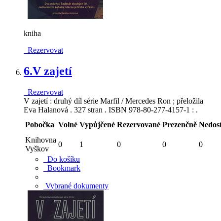
kniha
Rezervovat
6.
V zajetí
Rezervovat
V zajetí : druhý díl série Marfil / Mercedes Ron ; přeložila
Eva Halanová . 327 stran . ISBN 978-80-277-4157-1 : .
Pobočka
Volné
Vypůjčené
Rezervované
Prezenčně
Nedos
Knihovna
0
1
0
0
0
Vyškov
Do košíku
Bookmark
Vybrané dokumenty