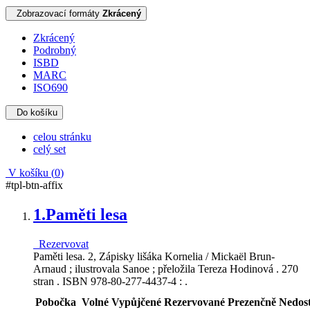
Zobrazovací formáty
Zkrácený
Zkrácený
Podrobný
ISBD
MARC
ISO690
Do košíku
celou stránku
celý set
V košíku (
0
)
#tpl-btn-affix
1.
Paměti lesa
Rezervovat
Paměti lesa. 2, Zápisky lišáka Kornelia / Mickaël Brun-
Arnaud ; ilustrovala Sanoe ; přeložila Tereza Hodinová . 270
stran . ISBN 978-80-277-4437-4 : .
Pobočka
Volné
Vypůjčené
Rezervované
Prezenčně
Nedos