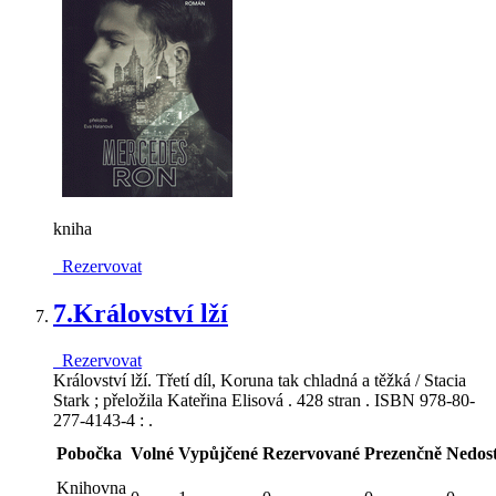
kniha
Rezervovat
7.
Království lží
Rezervovat
Království lží. Třetí díl, Koruna tak chladná a těžká / Stacia
Stark ; přeložila Kateřina Elisová . 428 stran . ISBN 978-80-
277-4143-4 : .
Pobočka
Volné
Vypůjčené
Rezervované
Prezenčně
Nedos
Knihovna