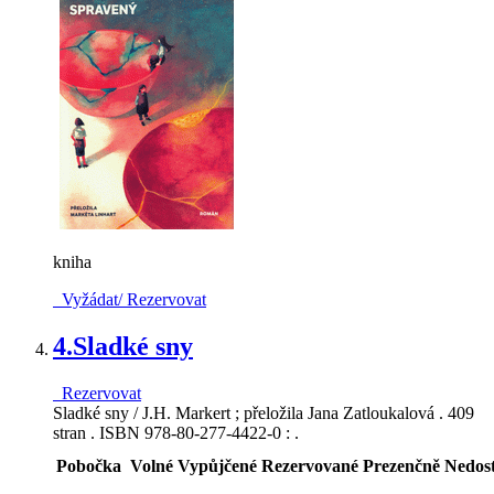
kniha
Vyžádat/ Rezervovat
4.
Sladké sny
Rezervovat
Sladké sny / J.H. Markert ; přeložila Jana Zatloukalová . 409
stran . ISBN 978-80-277-4422-0 : .
Pobočka
Volné
Vypůjčené
Rezervované
Prezenčně
Nedos