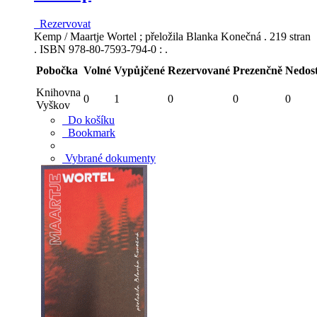
Rezervovat
Kemp / Maartje Wortel ; přeložila Blanka Konečná . 219 stran
. ISBN 978-80-7593-794-0 : .
Pobočka
Volné
Vypůjčené
Rezervované
Prezenčně
Nedos
Knihovna
0
1
0
0
0
Vyškov
Do košíku
Bookmark
Vybrané dokumenty