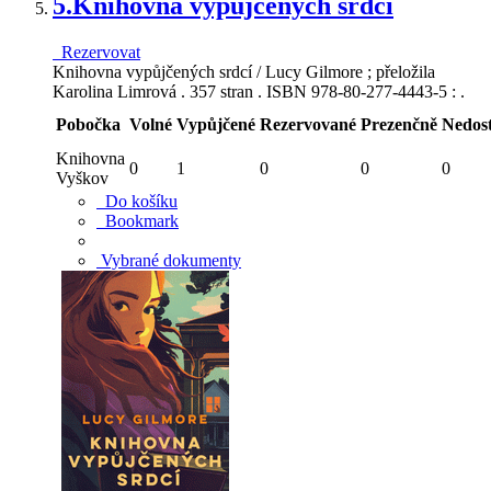
5.
Knihovna vypůjčených srdcí
Rezervovat
Knihovna vypůjčených srdcí / Lucy Gilmore ; přeložila
Karolina Limrová . 357 stran . ISBN 978-80-277-4443-5 : .
Pobočka
Volné
Vypůjčené
Rezervované
Prezenčně
Nedos
Knihovna
0
1
0
0
0
Vyškov
Do košíku
Bookmark
Vybrané dokumenty