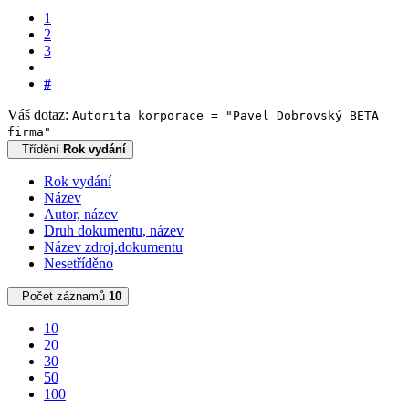
1
2
3
#
Váš dotaz:
Autorita korporace = "Pavel Dobrovský BETA
firma"
Třídění
Rok vydání
Rok vydání
Název
Autor, název
Druh dokumentu, název
Název zdroj.dokumentu
Nesetříděno
Počet záznamů
10
10
20
30
50
100