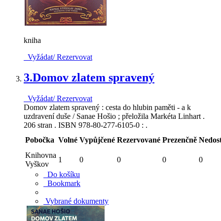
kniha
Vyžádat/ Rezervovat
3.
Domov zlatem spravený
Vyžádat/ Rezervovat
Domov zlatem spravený : cesta do hlubin paměti - a k
uzdravení duše / Sanae Hošio ; přeložila Markéta Linhart .
206 stran . ISBN 978-80-277-6105-0 : .
Pobočka
Volné
Vypůjčené
Rezervované
Prezenčně
Nedos
Knihovna
1
0
0
0
0
Vyškov
Do košíku
Bookmark
Vybrané dokumenty