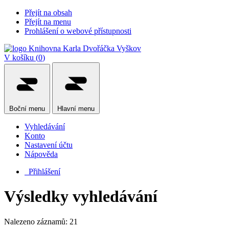
Přejít na obsah
Přejít na menu
Prohlášení o webové přístupnosti
V košíku (
0
)
Boční
menu
Hlavní
menu
Vyhledávání
Konto
Nastavení účtu
Nápověda
Přihlášení
Výsledky vyhledávání
Nalezeno záznamů: 21