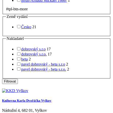
Brun-Arnaud Mickaël 1986-
1
#tpl-btn-more
Země vydání
Česko
21
Nakladatel
dobrovský s.r.o
17
dobrovský s.r.o.
17
beta
2
pavel dobrovský - beta s.r.o
2
pavel dobrovský - beta s.r.o.
2
Filtrovat
Knihovna Karla Dvořáčka Vyškov
Nádražní 4
,
682 01
,
Vyškov