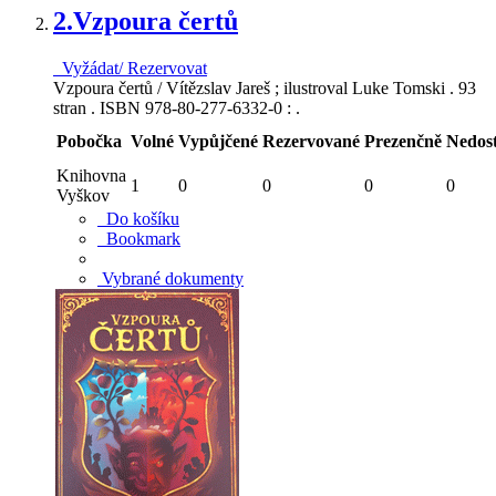
2.
Vzpoura čertů
Vyžádat/ Rezervovat
Vzpoura čertů / Vítězslav Jareš ; ilustroval Luke Tomski . 93
stran . ISBN 978-80-277-6332-0 : .
Pobočka
Volné
Vypůjčené
Rezervované
Prezenčně
Nedos
Knihovna
1
0
0
0
0
Vyškov
Do košíku
Bookmark
Vybrané dokumenty