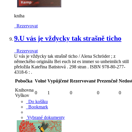
kniha
Rezervovat
9.
U vás je vždycky tak strašně ticho
Rezervovat
U vás je vždycky tak strašně ticho / Alena Schröder ; z
německého originálu Bei euch ist es immer so unheimlich still
přeložila Kateřina Batistová . 298 stran . ISBN 978-80-277-
4318-6 : .
Pobočka
Volné
Vypůjčené
Rezervované
Prezenčně
Nedos
Knihovna
0
1
0
0
0
Vyškov
Do košíku
Bookmark
Vybrané dokumenty