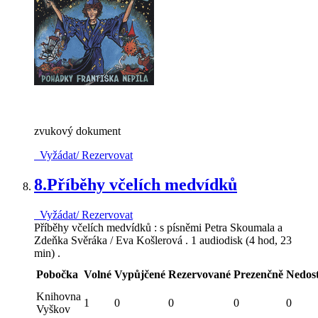
zvukový dokument
Vyžádat/ Rezervovat
8.
Příběhy včelích medvídků
Vyžádat/ Rezervovat
Příběhy včelích medvídků : s písněmi Petra Skoumala a
Zdeňka Svěráka / Eva Košlerová . 1 audiodisk (4 hod, 23
min) .
Pobočka
Volné
Vypůjčené
Rezervované
Prezenčně
Nedos
Knihovna
1
0
0
0
0
Vyškov