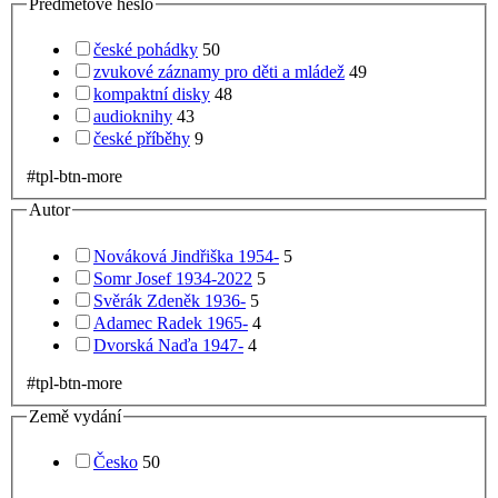
Předmětové heslo
české pohádky
50
zvukové záznamy pro děti a mládež
49
kompaktní disky
48
audioknihy
43
české příběhy
9
#tpl-btn-more
Autor
Nováková Jindřiška 1954-
5
Somr Josef 1934-2022
5
Svěrák Zdeněk 1936-
5
Adamec Radek 1965-
4
Dvorská Naďa 1947-
4
#tpl-btn-more
Země vydání
Česko
50