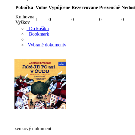
Pobočka
Volné
Vypůjčené
Rezervované
Prezenčně
Nedos
Knihovna
1
0
0
0
0
Vyškov
Do košíku
Bookmark
Vybrané dokumenty
zvukový dokument