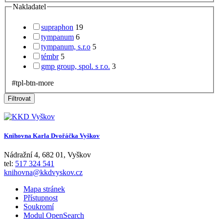
Nakladatel
supraphon
19
tympanum
6
tympanum, s.r.o
5
témbr
5
gmp group, spol. s r.o.
3
#tpl-btn-more
Filtrovat
Knihovna Karla Dvořáčka Vyškov
Nádražní 4
,
682 01
,
Vyškov
tel:
517 324 541
knihovna@kkdvyskov.cz
Mapa stránek
Přístupnost
Soukromí
Modul OpenSearch