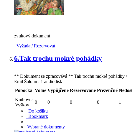
zvukový dokument
Vyžádat/ Rezervovat
6.
Tak trochu mokré pohádky
** Dokument se zpracovává ** Tak trochu mokré pohádky /
Emil Šaloun . 1 audiodisk .
Pobočka
Volné
Vypůjčené
Rezervované
Prezenčně
Nedos
Knihovna
0
0
0
0
1
Vyškov
Do košíku
Bookmark
Vybrané dokumenty