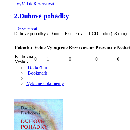
Vyžádat/ Rezervovat
2.
Duhové pohádky
Rezervovat
Duhové pohádky / Daniela Fischerová . 1 CD audio (53 min)
.
Pobočka
Volné
Vypůjčené
Rezervované
Prezenčně
Nedos
Knihovna
0
1
0
0
0
Vyškov
Do košíku
Bookmark
Vybrané dokumenty