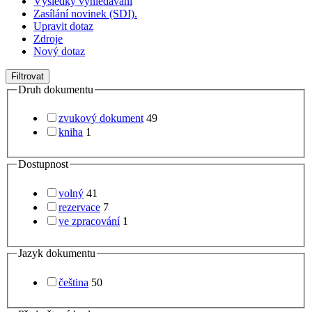
Výsledky vyhledávání
Zasílání novinek (SDI).
Upravit dotaz
Zdroje
Nový dotaz
Filtrovat
Druh dokumentu
zvukový dokument
49
kniha
1
Dostupnost
volný
41
rezervace
7
ve zpracování
1
Jazyk dokumentu
čeština
50