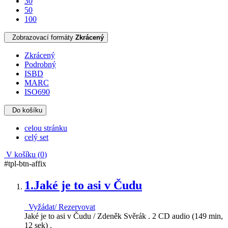
30
50
100
Zobrazovací formáty
Zkrácený
Zkrácený
Podrobný
ISBD
MARC
ISO690
Do košíku
celou stránku
celý set
V košíku (
0
)
#tpl-btn-affix
1.
Jaké je to asi v Čudu
Vyžádat/ Rezervovat
Jaké je to asi v Čudu / Zdeněk Svěrák . 2 CD audio (149 min,
12 sek) .