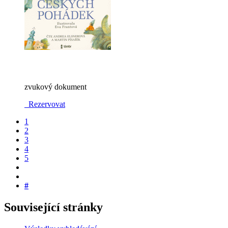
zvukový dokument
Rezervovat
1
2
3
4
5
#
Související stránky