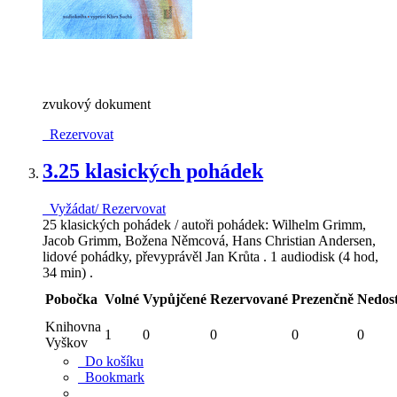
zvukový dokument
Rezervovat
3.
25 klasických pohádek
Vyžádat/ Rezervovat
25 klasických pohádek / autoři pohádek: Wilhelm Grimm,
Jacob Grimm, Božena Němcová, Hans Christian Andersen,
lidové pohádky, převyprávěl Jan Krůta . 1 audiodisk (4 hod,
34 min) .
Pobočka
Volné
Vypůjčené
Rezervované
Prezenčně
Nedos
Knihovna
1
0
0
0
0
Vyškov
Do košíku
Bookmark