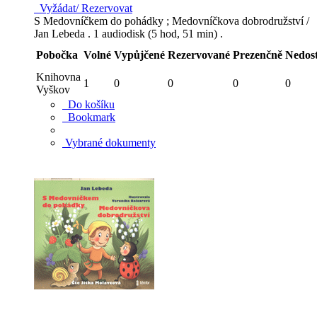
Vyžádat/ Rezervovat
S Medovníčkem do pohádky ; Medovníčkova dobrodružství /
Jan Lebeda . 1 audiodisk (5 hod, 51 min) .
Pobočka
Volné
Vypůjčené
Rezervované
Prezenčně
Nedos
Knihovna
1
0
0
0
0
Vyškov
Do košíku
Bookmark
Vybrané dokumenty