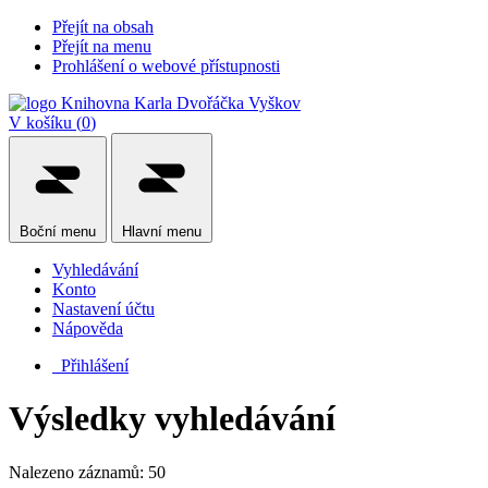
Přejít na obsah
Přejít na menu
Prohlášení o webové přístupnosti
V košíku (
0
)
Boční
menu
Hlavní
menu
Vyhledávání
Konto
Nastavení účtu
Nápověda
Přihlášení
Výsledky vyhledávání
Nalezeno záznamů: 50