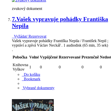
zvukový dokument
7.
Vašek vypravuje pohádky Františka
Nepila
Vyžádat/ Rezervovat
Vašek vypravuje pohádky Františka Nepila / František Nepil ;
vypráví a zpívá Václav Neckář . 1 audiodisk (65 min, 35 sek)
.
Pobočka
Volné
Vypůjčené
Rezervované
Prezenčně
Nedos
Knihovna
1
0
0
0
0
Vyškov
Do košíku
Bookmark
Vybrané dokumenty