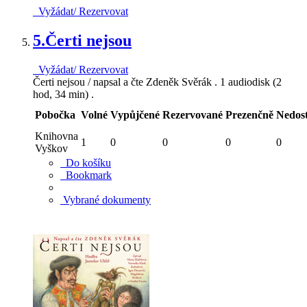
Vyžádat/ Rezervovat
5.
Čerti nejsou
Vyžádat/ Rezervovat
Čerti nejsou / napsal a čte Zdeněk Svěrák . 1 audiodisk (2
hod, 34 min) .
Pobočka
Volné
Vypůjčené
Rezervované
Prezenčně
Nedos
Knihovna
1
0
0
0
0
Vyškov
Do košíku
Bookmark
Vybrané dokumenty