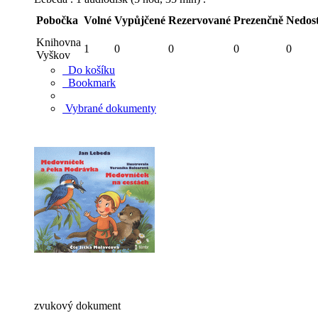
Pobočka
Volné
Vypůjčené
Rezervované
Prezenčně
Nedos
Knihovna
1
0
0
0
0
Vyškov
Do košíku
Bookmark
Vybrané dokumenty
zvukový dokument