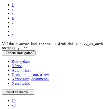
1
2
3
4
5
#
Váš dotaz:
Autor-kód záznamu + druh.dok = "^vy_us_auth
0078322 jdc^"
Třídění
Rok vydání
Rok vydání
Název
Autor, název
Druh dokumentu, název
Název zdroj.dokumentu
Nesetříděno
Počet záznamů
10
10
20