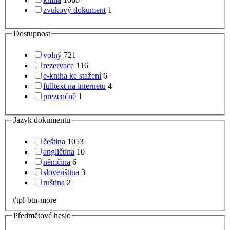
zvukový dokument
1
Dostupnost
volný
721
rezervace
116
e-kniha ke stažení
6
fulltext na internetu
4
prezenčně
1
Jazyk dokumentu
čeština
1053
angličtina
10
němčina
6
slovenština
3
ruština
2
#tpl-btn-more
Předmětové heslo