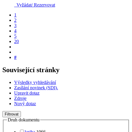
Vyžádat/ Rezervovat
1
2
3
4
5
20
#
Související stránky
Výsledky vyhledávání
Zasílání novinek (SDI).
Upravit dotaz
Zdroje
Nový dotaz
Filtrovat
Druh dokumentu
kniha
1066