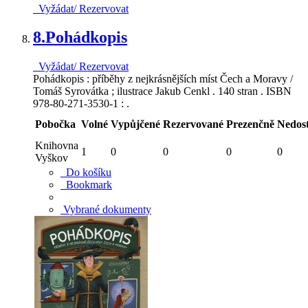
Vyžádat/ Rezervovat
8.
Pohádkopis
Vyžádat/ Rezervovat
Pohádkopis : příběhy z nejkrásnějších míst Čech a Moravy /
Tomáš Syrovátka ; ilustrace Jakub Cenkl . 140 stran . ISBN
978-80-271-3530-1 : .
Pobočka
Volné
Vypůjčené
Rezervované
Prezenčně
Nedos
Knihovna
1
0
0
0
0
Vyškov
Do košíku
Bookmark
Vybrané dokumenty