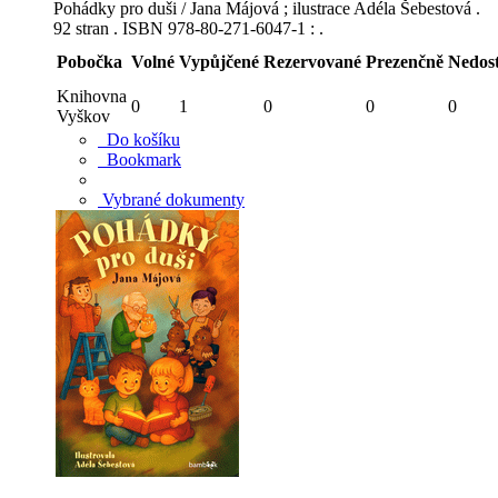
Pohádky pro duši / Jana Májová ; ilustrace Adéla Šebestová .
92 stran . ISBN 978-80-271-6047-1 : .
Pobočka
Volné
Vypůjčené
Rezervované
Prezenčně
Nedos
Knihovna
0
1
0
0
0
Vyškov
Do košíku
Bookmark
Vybrané dokumenty