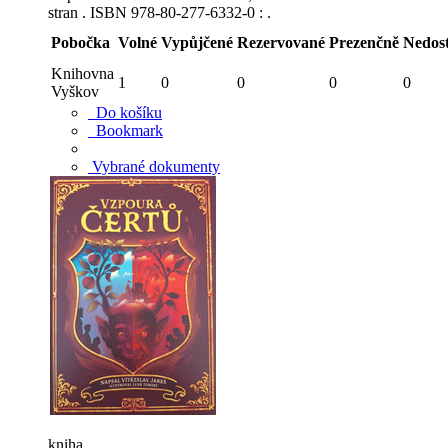
stran . ISBN 978-80-277-6332-0 : .
Pobočka
Volné
Vypůjčené
Rezervované
Prezenčně
Nedos
Knihovna
1
0
0
0
0
Vyškov
Do košíku
Bookmark
Vybrané dokumenty
kniha