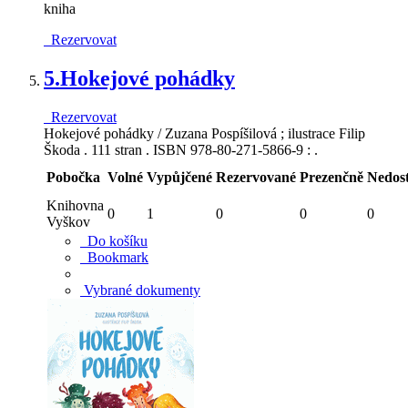
kniha
Rezervovat
5.
Hokejové pohádky
Rezervovat
Hokejové pohádky / Zuzana Pospíšilová ; ilustrace Filip
Škoda . 111 stran . ISBN 978-80-271-5866-9 : .
Pobočka
Volné
Vypůjčené
Rezervované
Prezenčně
Nedos
Knihovna
0
1
0
0
0
Vyškov
Do košíku
Bookmark
Vybrané dokumenty