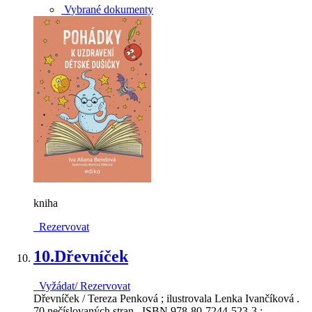
Vybrané dokumenty
kniha
Rezervovat
10.
Dřevníček
Vyžádat/ Rezervovat
Dřevníček / Tereza Penková ; ilustrovala Lenka Ivančíková .
70 nečíslovaných stran . ISBN 978-80-7244-523-3 : .