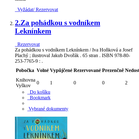
Vyžádat/ Rezervovat
2.
Za pohádkou s vodníkem
Leknínkem
Rezervovat
Za pohádkou s vodníkem Leknínkem / Iva Hoňková a Josef
Plachý ; ilustroval Jakub Dvořák . 65 stran . ISBN 978-80-
253-7765-9 : .
Pobočka
Volné
Vypůjčené
Rezervované
Prezenčně
Nedos
Knihovna
0
1
0
0
2
Vyškov
Do košíku
Bookmark
Vybrané dokumenty