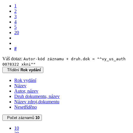
1
2
3
4
5
20
#
Váš dotaz:
Autor-kód záznamu + druh.dok = "^vy_us_auth
0078322 xkni^"
Třídění
Rok vydání
Rok vydání
Název
Autor, název
Druh dokumentu, název
Název zdroj.dokumentu
Nesetříděno
Počet záznamů
10
10