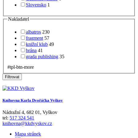
Slovensko
1
Nakladatel
albatros
230
fragment
57
knižní klub
49
brána
41
grada publishing
35
#tpl-btn-more
Filtrovat
Knihovna Karla Dvořáčka Vyškov
Nádražní 4
,
682 01
,
Vyškov
tel:
517 324 541
knihovna@kkdvyskov.cz
Mapa stránek