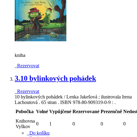
kniha
Rezervovat
3.
10 bylinkových pohádek
Rezervovat
10 bylinkových pohádek / Lenka Jakešová ; ilustrovala Irena
Lachoutová . 65 stran . ISBN 978-80-909319-0-9 : .
Pobočka
Volné
Vypůjčené
Rezervované
Prezenčně
Nedos
Knihovna
0
1
0
0
0
Vyškov
Do košíku