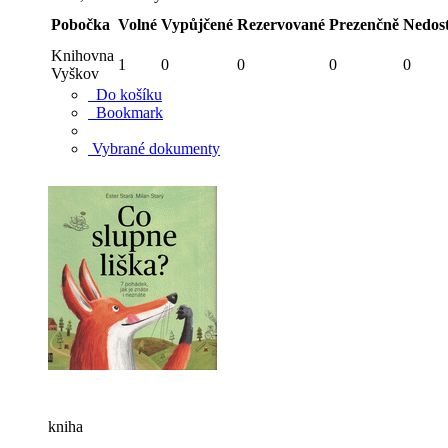
Pobočka
Volné
Vypůjčené
Rezervované
Prezenčně
Nedos
Knihovna
1
0
0
0
0
Vyškov
Do košíku
Bookmark
Vybrané dokumenty
kniha