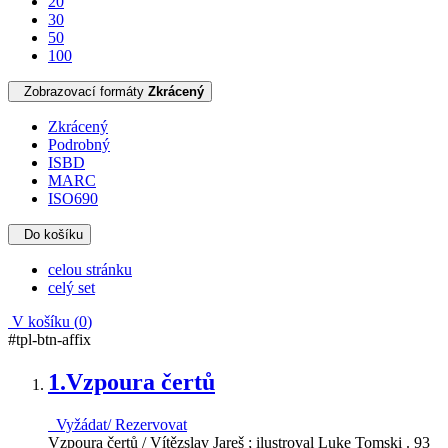
20
30
50
100
Zobrazovací formáty
Zkrácený
Zkrácený
Podrobný
ISBD
MARC
ISO690
Do košíku
celou stránku
celý set
V košíku (
0
)
#tpl-btn-affix
1.
Vzpoura čertů
Vyžádat/ Rezervovat
Vzpoura čertů / Vítězslav Jareš ; ilustroval Luke Tomski . 93