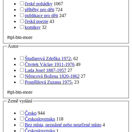
české pohádky
1067
příběhy pro děti
724
publikace pro děti
247
česká poezie
43
komiksy
32
#tpl-btn-more
Autor
Študlarová Zdeňka 1972-
62
Čtvrtek Václav 1911-1976
49
Lada Josef 1887-1957
27
Němcová Božena 1820-1862
27
Pospíšilová Zuzana 1975-
23
#tpl-btn-more
Země vydání
Česko
944
Československo
118
Bez místa, neznámé nebo neurčené místo
4
Československo
1