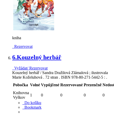
kniha
Rezervovat
6.
Kouzelný herbář
Vyžádat/ Rezervovat
Kouzelný herbář / Sandra Dražilová Zlámalová ; ilustrovala
Marie Koželuhová . 72 stran . ISBN 978-80-271-5442-5 : .
Pobočka
Volné
Vypůjčené
Rezervované
Prezenčně
Nedos
Knihovna
1
0
0
0
0
Vyškov
Do košíku
Bookmark