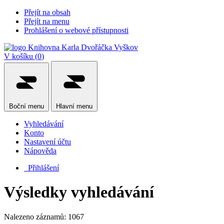
Přejít na obsah
Přejít na menu
Prohlášení o webové přístupnosti
V košíku (
0
)
Boční
menu
Hlavní
menu
Vyhledávání
Konto
Nastavení účtu
Nápověda
Přihlášení
Výsledky vyhledávání
Nalezeno záznamů: 1067