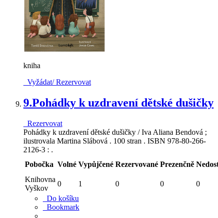
kniha
Vyžádat/ Rezervovat
9.
Pohádky k uzdravení dětské dušičky
Rezervovat
Pohádky k uzdravení dětské dušičky / Iva Aliana Bendová ;
ilustrovala Martina Slábová . 100 stran . ISBN 978-80-266-
2126-3 : .
Pobočka
Volné
Vypůjčené
Rezervované
Prezenčně
Nedos
Knihovna
0
1
0
0
0
Vyškov
Do košíku
Bookmark