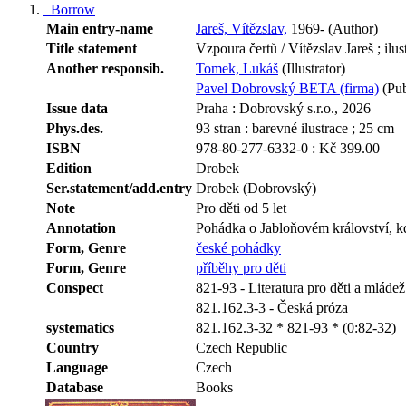
Borrow
Main entry-name
Jareš, Vítězslav,
1969- (Author)
Title statement
Vzpoura čertů / Vítězslav Jareš ; il
Another responsib.
Tomek, Lukáš
(Illustrator)
Pavel Dobrovský BETA (firma)
(Pub
Issue data
Praha : Dobrovský s.r.o., 2026
Phys.des.
93 stran : barevné ilustrace ; 25 cm
ISBN
978-80-277-6332-0 : Kč 399.00
Edition
Drobek
Ser.statement/add.entry
Drobek (Dobrovský)
Note
Pro děti od 5 let
Annotation
Pohádka o Jabloňovém království, kde 
Form, Genre
české pohádky
Form, Genre
příběhy pro děti
Conspect
821-93 - Literatura pro děti a mládež 
821.162.3-3 - Česká próza
systematics
821.162.3-32 * 821-93 * (0:82-32)
Country
Czech Republic
Language
Czech
Database
Books