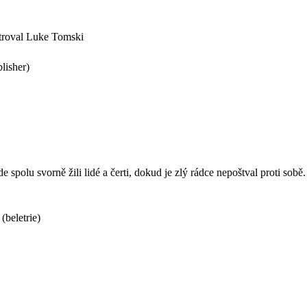
ustroval Luke Tomski
lisher)
spolu svorně žili lidé a čerti, dokud je zlý rádce nepoštval proti sobě.
(beletrie)