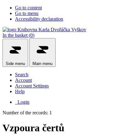
Go to content
Go to menu
Accessibility declaration
In the basket (
0
)
Side
menu
Main
menu
Search
Account
Account Settings
Help
Login
Number of the records: 1
Vzpoura čertů