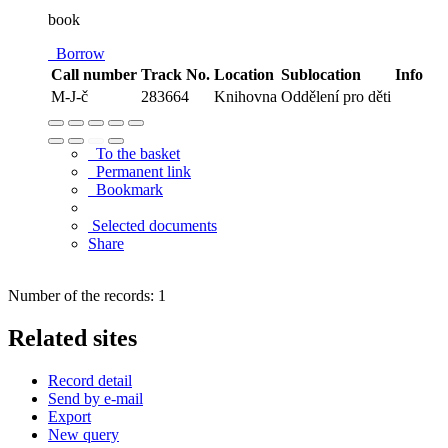
book
Borrow
Call number
Track No.
Location
Sublocation
Info
M-J-č
283664
Knihovna
Oddělení pro děti
To the basket
Permanent link
Bookmark
Selected documents
Share
Number of the records: 1
Related sites
Record detail
Send by e-mail
Export
New query