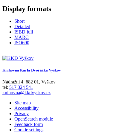
Display formats
Short
Detailed
ISBD full
MARC
ISO690
Knihovna Karla Dvořáčka Vyškov
Nádražní 4
,
682 01
,
Vyškov
tel:
517 324 541
knihovna@kkdvyskov.cz
Site map
Accessibility
Privacy
OpenSearch module
Feedback form
Cookie settings