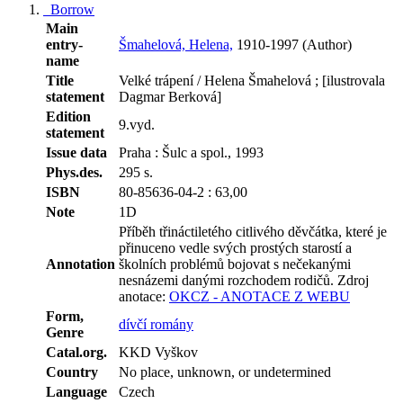
Borrow
Main
entry-
Šmahelová, Helena,
1910-1997 (Author)
name
Title
Velké trápení / Helena Šmahelová ; [ilustrovala
statement
Dagmar Berková]
Edition
9.vyd.
statement
Issue data
Praha : Šulc a spol., 1993
Phys.des.
295 s.
ISBN
80-85636-04-2 : 63,00
Note
1D
Příběh třináctiletého citlivého děvčátka, které je
přinuceno vedle svých prostých starostí a
Annotation
školních problémů bojovat s nečekanými
nesnázemi danými rozchodem rodičů.
Zdroj
anotace:
OKCZ - ANOTACE Z WEBU
Form,
dívčí romány
Genre
Catal.org.
KKD Vyškov
Country
No place, unknown, or undetermined
Language
Czech