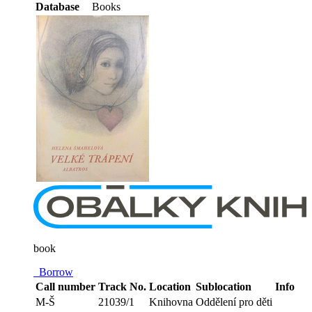
Database
Books
book
Borrow
Call number
Track No.
Location
Sublocation
Info
M-Š
21039/1
Knihovna
Oddělení pro děti