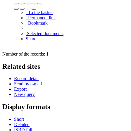
To the basket
Permanent link
Bookmark
Selected documents
Share
Number of the records: 1
Related sites
Record detail
Send by e-mail
Export
New query
Display formats
Short
Detailed
ISBD full