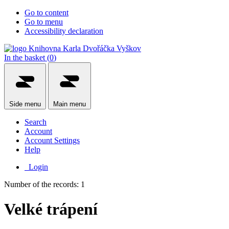
Go to content
Go to menu
Accessibility declaration
In the basket (
0
)
Side
menu
Main
menu
Search
Account
Account Settings
Help
Login
Number of the records: 1
Velké trápení