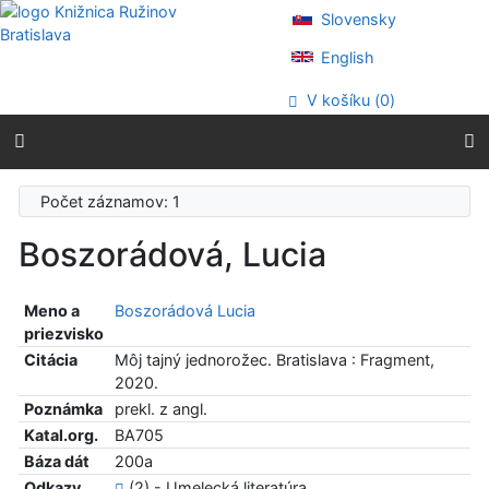
Prejsť na obsah
Slovensky
Prejsť na menu
Prehlásenie o webovej prístupnosti
English
V košíku (
0
)
Počet záznamov: 1
Boszorádová, Lucia
Meno a
Boszorádová Lucia
priezvisko
Citácia
Môj tajný jednorožec. Bratislava : Fragment,
2020.
Poznámka
prekl. z angl.
Katal.org.
BA705
Báza dát
200a
Odkazy
(2) - Umelecká literatúra