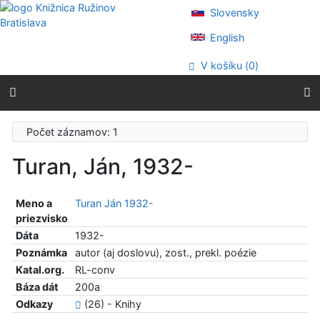
Prejsť na obsah
Slovensky
Prejsť na menu
Prehlásenie o webovej prístupnosti
English
V košíku (
0
)
Počet záznamov: 1
Turan, Ján, 1932-
Meno a
Turan Ján 1932-
priezvisko
Dáta
1932-
Poznámka
autor (aj doslovu), zost., prekl. poézie
Katal.org.
RL-conv
Báza dát
200a
Odkazy
(26) - Knihy