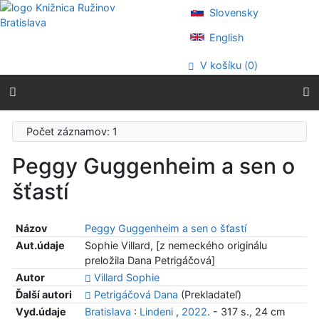
Prejsť na obsah
Slovensky
Prejsť na menu
Prehlásenie o webovej prístupnosti
English
V košíku (
0
)
Počet záznamov: 1
Peggy Guggenheim a sen o
šťastí
Názov
Peggy Guggenheim a sen o šťastí
Aut.údaje
Sophie Villard, [z nemeckého originálu
preložila Dana Petrigáčová]
Autor
Villard Sophie
Ďalší autori
Petrigáčová Dana
(Prekladateľ)
Vyd.údaje
Bratislava
:
Lindeni
,
2022
. - 317 s., 24 cm