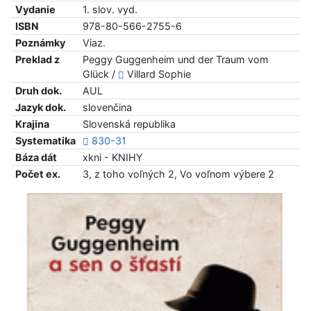
Vydanie
1. slov. vyd.
ISBN
978-80-566-2755-6
Poznámky
Viaz.
Preklad z
Peggy Guggenheim und der Traum vom
Glück /
Villard Sophie
Druh dok.
AUL
Jazyk dok.
slovenčina
Krajina
Slovenská republika
Systematika
830-31
Báza dát
xkni - KNIHY
Počet ex.
3, z toho voľných 2, Vo voľnom výbere 2