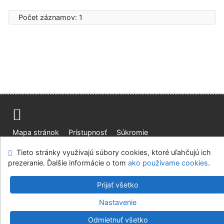
Počet záznamov: 1
Mapa stránok
Prístupnosť
Súkromie
Modul OpenSearch
Napíšte nám
Nastavenie cookies
Tieto stránky využívajú súbory cookies, ktoré uľahčujú ich
prezeranie. Ďalšie informácie o tom
ako používame cookies
.
Knižnica Ružinov Bratislava
©1993-2026
IPAC
v.4.8.63a
Prijať všetko
-
Cosmotron Slovakia, s.r.o.
Nastavenie
Odmietnuť všetko