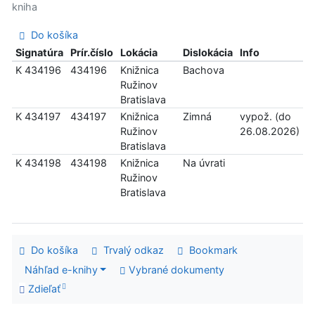
kniha
Do košíka
Signatúra
Prír.číslo
Lokácia
Dislokácia
Info
K 434196
434196
Knižnica
Bachova
Ružinov
Bratislava
K 434197
434197
Knižnica
Zimná
vypož. (do
Ružinov
26.08.2026)
Bratislava
K 434198
434198
Knižnica
Na úvrati
Ružinov
Bratislava
Do košíka
Trvalý odkaz
Bookmark
Náhľad e-knihy
Vybrané dokumenty
Zdieľať