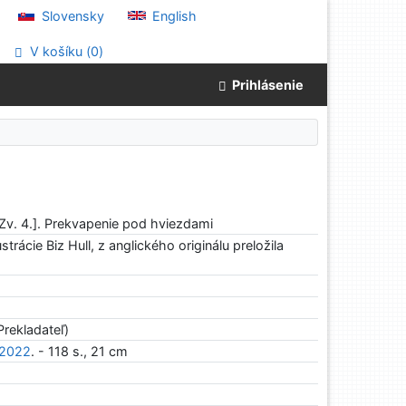
Slovensky
English
V košíku (
0
)
Prihlásenie
[Zv. 4.]. Prekvapenie pod hviezdami
trácie Biz Hull, z anglického originálu preložila
Prekladateľ)
2022
. - 118 s., 21 cm