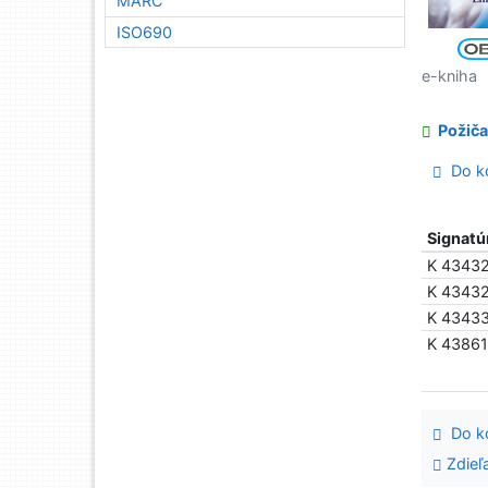
MARC
ISO690
e-kniha
Požiča
Do ko
Signatú
K 4343
K 4343
K 4343
K 4386
Do ko
Zdieľ