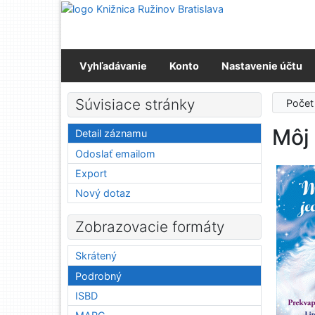
Prejsť na obsah
Prejsť na menu
Prehlásenie o webovej prístupnosti
Vyhľadávanie
Konto
Nastavenie účtu
Súvisiace stránky
Počet
Môj 
Detail záznamu
Odoslať emailom
Export
Nový dotaz
Zobrazovacie formáty
Skrátený
Podrobný
ISBD