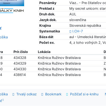
Poznámky
Viaz.. - Pre čitateľov 
Preklad z
My secret unicorn: star
Druh dok.
AUL
Jazyk dok.
slovenčina
Krajina
Slovenská republika
ť
Systematika
I.CH-7
Báza dát
aul - Umelecká literatú
šíka
Počet ex.
4, z toho voľných 2, 
ra
Prír.číslo
Lokácia
D
28
434328
Knižnica Ružinov Bratislava
B
29
434329
Knižnica Ružinov Bratislava
Z
30
434330
Knižnica Ružinov Bratislava
N
14
438614
Knižnica Ružinov Bratislava
B
šíka
Trvalý odkaz
Bookmark
Požičať si e-knihu
ať