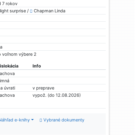
od 7 rokov
light surprise /
Chapman Linda
ra
Vo voľnom výbere 2
islokácia
Info
achova
imná
a úvrati
v preprave
achova
vypož. (do 12.08.2026)
Náhľad e-knihy
Vybrané dokumenty