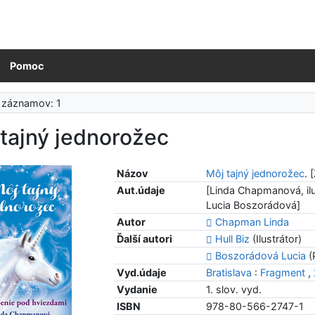
Pomoc
 záznamov: 1
tajný jednorožec
Názov
Môj tajný jednorožec
. 
Aut.údaje
[Linda Chapmanová, ilus
Lucia Boszorádová]
Autor
Chapman Linda
Ďalší autori
Hull Biz
(Ilustrátor)
Boszorádová Lucia
(
Vyd.údaje
Bratislava
:
Fragment
,
Vydanie
1. slov. vyd.
ISBN
978-80-566-2747-1