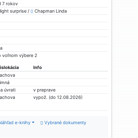
od 7 rokov
light surprise /
Chapman Linda
ra
Vo voľnom výbere 2
islokácia
Info
achova
imná
a úvrati
v preprave
achova
vypož. (do 12.08.2026)
Náhľad e-knihy
Vybrané dokumenty