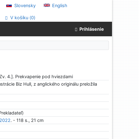
Slovensky
English
V košíku (
0
)
Prihlásenie
[Zv. 4.]. Prekvapenie pod hviezdami
trácie Biz Hull, z anglického originálu preložila
Prekladateľ)
2022
. - 118 s., 21 cm