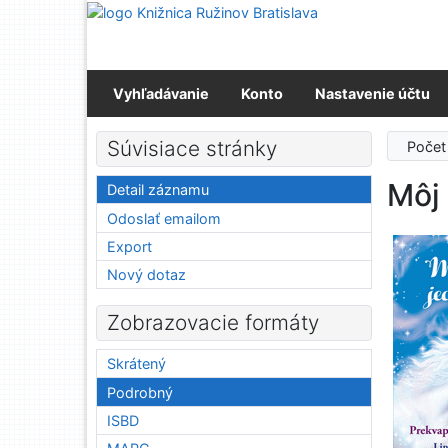
Prejsť na obsah
Prejsť na menu
Prehlásenie o webovej prístupnosti
Vyhľadávanie
Konto
Nastavenie účtu
Súvisiace stránky
Počet
Môj 
Detail záznamu
Odoslať emailom
Export
Nový dotaz
Zobrazovacie formáty
Skrátený
Podrobný
ISBD