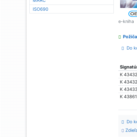
MARC
ISO690
e-kniha
Požiča
Do ko
Signatú
K 4343
K 4343
K 4343
K 4386
Do ko
Zdieľ