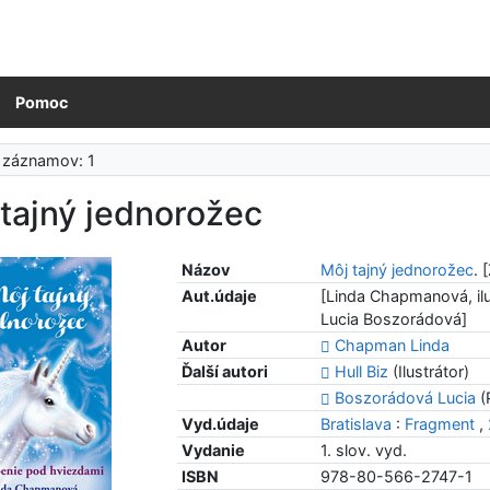
Pomoc
 záznamov: 1
tajný jednorožec
Názov
Môj tajný jednorožec
. 
Aut.údaje
[Linda Chapmanová, ilus
Lucia Boszorádová]
Autor
Chapman Linda
Ďalší autori
Hull Biz
(Ilustrátor)
Boszorádová Lucia
(
Vyd.údaje
Bratislava
:
Fragment
,
Vydanie
1. slov. vyd.
ISBN
978-80-566-2747-1