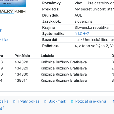
Poznámky
Viaz.. - Pre čitateľov 
Preklad z
My secret unicorn: star
Druh dok.
AUL
Jazyk dok.
slovenčina
Krajina
Slovenská republika
ť
Systematika
I.CH-7
Báza dát
aul - Umelecká literatú
šíka
Počet ex.
4, z toho voľných 2, 
ra
Prír.číslo
Lokácia
D
28
434328
Knižnica Ružinov Bratislava
B
29
434329
Knižnica Ružinov Bratislava
Z
30
434330
Knižnica Ružinov Bratislava
N
14
438614
Knižnica Ružinov Bratislava
B
šíka
Trvalý odkaz
Bookmark
Požičať si e-knihu
ať