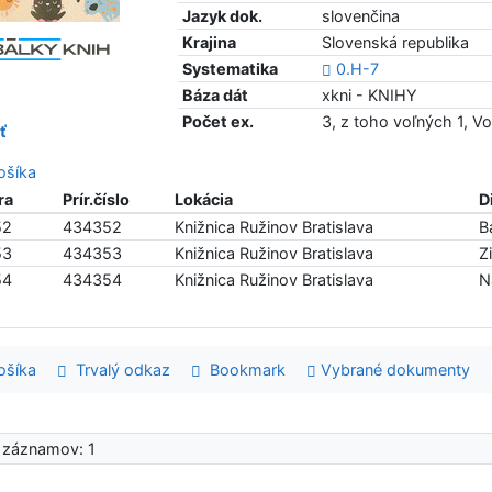
Jazyk dok.
slovenčina
Krajina
Slovenská republika
Systematika
0.H-7
Báza dát
xkni - KNIHY
Počet ex.
3, z toho voľných 1, V
ť
šíka
ra
Prír.číslo
Lokácia
D
52
434352
Knižnica Ružinov Bratislava
B
53
434353
Knižnica Ružinov Bratislava
Z
54
434354
Knižnica Ružinov Bratislava
N
šíka
Trvalý odkaz
Bookmark
Vybrané dokumenty
 záznamov: 1