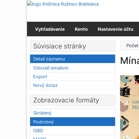
Prejsť na obsah
Prejsť na menu
Prehlásenie o webovej prístupnosti
Vyhľadávanie
Konto
Nastavenie účtu
Súvisiace stránky
Počet
Mín
Detail záznamu
Odoslať emailom
Export
Nový dotaz
Zobrazovacie formáty
Skrátený
Podrobný
ISBD