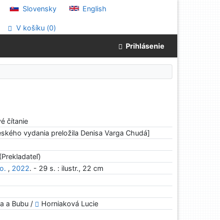
Slovensky
English
V košíku (
0
)
Prihlásenie
é čítanie
eského vydania preložila Denisa Varga Chudá]
(Prekladateľ)
o.
,
2022
. - 29 s. : ilustr., 22 cm
na a Bubu /
Horniaková Lucie