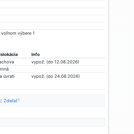
o voľnom výbere 1
islokácia
Info
achova
vypož. (do 12.08.2026)
imná
a úvrati
vypož. (do 24.08.2026)
Zdieľať