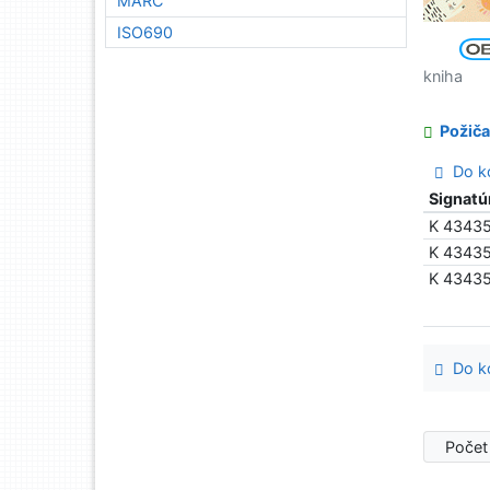
MARC
ISO690
kniha
Požiča
Do ko
Signatú
K 4343
K 4343
K 4343
Do ko
Počet