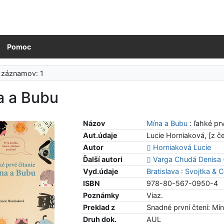
Pomoc
 záznamov: 1
a a Bubu
Názov
Mína a Bubu
: ľahké prv
Aut.údaje
Lucie Horniaková, [z č
Autor
Horniaková Lucie
Ďalší autori
Varga Chudá Denisa
Vyd.údaje
Bratislava
:
Svojtka & C
ISBN
978-80-567-0950-4
Poznámky
Viaz.
Preklad z
Snadné první čtení: Mí
Druh dok.
AUL